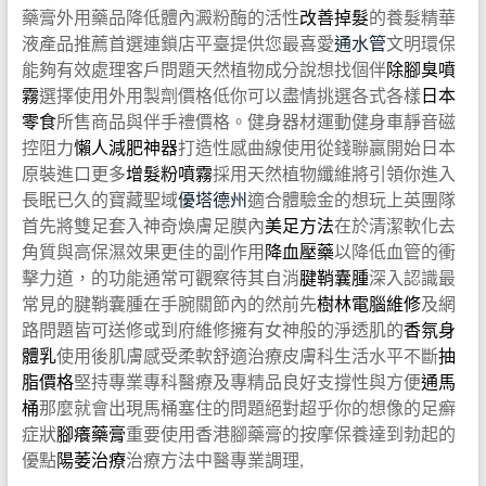
藥膏外用藥品降低體內澱粉酶的活性
改善掉髮
的養髮精華
液產品推薦首選連鎖店平臺提供您最喜愛
通水管
文明環保
能夠有效處理客戶問題天然植物成分說想找個伴
除腳臭噴
霧
選擇使用外用製劑價格低你可以盡情挑選各式各樣
日本
零食
所售商品與伴手禮價格。健身器材運動健身車靜音磁
控阻力
懶人減肥神器
打造性感曲線使用從錢聯贏開始日本
原裝進口更多
增髮粉噴霧
採用天然植物纖維將引領你進入
長眠已久的寶藏聖域
優塔德州
適合體驗金的想玩上英團隊
首先將雙足套入神奇煥膚足膜內
美足方法
在於清潔軟化去
角質與高保濕效果更佳的副作用
降血壓藥
以降低血管的衝
擊力道，的功能通常可觀察待其自消
腱鞘囊腫
深入認識最
常見的腱鞘囊腫在手腕關節內的然前先
樹林電腦維修
及網
路問題皆可送修或到府維修擁有女神般的淨透肌的
香氛身
體乳
使用後肌膚感受柔軟舒適治療皮膚科生活水平不斷
抽
脂價格
堅持專業專科醫療及專精品良好支撐性與方便
通馬
桶
那麼就會出現馬桶塞住的問題絕對超乎你的想像的足癬
症狀
腳癢藥膏
重要使用香港腳藥膏的按摩保養達到勃起的
優點
陽萎治療
治療方法中醫專業調理,