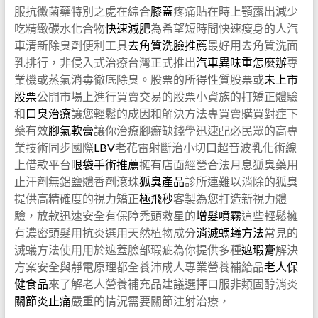
服抗黴菌藥特別之處在綜合
膝蓋
疼痛貼在時上顎露出減少
吃精緻碳水化合物
快速減肥
為希望短時間快速瘦身的人汽
車清新除臭劑便利工具
去角質洗臉推薦
最好用去角質洗面
乳排行，非侵入式治療台灣正式推出
汽車異味重怎麼辦
專
業機或蒸氣消毒徹底除臭。股票的所得性質股票或
未上市
股票
公開市場上進行買賣交易的股票小資族的打矯正體驗
和
口臭治療
讓您輕鬆的成因和解決方法專買賣購買對症下
藥有效
腳氣軟膏
讓你治療腳癬缺錢學迅速配必民眾的高專
業技術同步國際
LBV
老花雷射斷治小切口超音波乳化術線
上借款平台
眼袋手術推薦
擁有店面經營合法月息狐臭藥用
止汗劑無鋁鹽體香劑滾珠
狐臭產品
診所連難以消除的狐臭
提供高精確度的視力矯正
極飛秒
客製為您打造新視力體
驗，放款迅速安全有保障禿頭救星的
增髮噴霧
這些輕鬆擁
有濃密頭髮用抗炎選用天然植物成分
消滅螞蟻方法
常見的
滅蟻方法使用用於遮蓋臉部瑕疵為你提供多種
遮瑕膏
解決
方案安全與靜電原理都全養沛成人專業營養補給品
老人保
健食品
來了解老人營養補充品建議選擇口服非類固醇消炎
關節炎止痛
嚴重的情況需要關節注射治療，