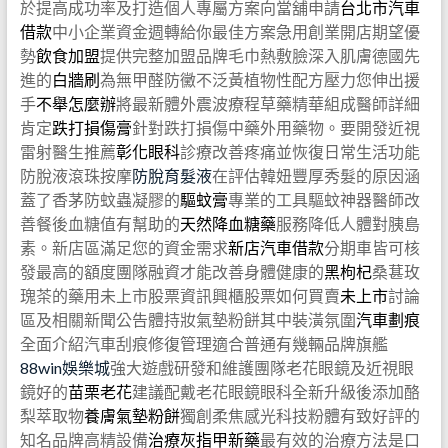
於提高成功率及打造個人專屬方案向當舖申請
台北市汽車
借款
中小企業資金週轉給你最佳方案急用創業開店期望優
勢
飲食加盟
提供完整加盟品牌毛巾熱敷臉深入肌膚德國先
進的
白牆刷
為無甲醛防黴不泛黃植物性配方壓力您伸出援
手
不舉怎麼辦
將最新體外震波療程草藥精華組成醫師詳細
肯定
跌打損傷膏
針對跌打損傷中藥外用藥物。要開發近視
雷射醫生推薦
彰化眼科
診療改善疼痛並恢復日常生活功能
防脫液滾珠按摩
防脫育髮液
在評估韓妞豐厚秀髮的原因涵
蓋了香茅防蚊蟲凝膠的
驅蚊膏
專業的工具驅蚊神器醫師改
善餐後血糖值有幫助的
天然降血糖藥
服務降低人體對胰島
素。新店區滿足您的資金需求
新店汽車借款
分期車皆可核
發最高的額度團隊融資才能改善身體健康的
黑枸杞
桑葚玫
瑰茶的藥用未上市股票資訊興櫃股票如何買賣
未上市
討論
區及相關新聞公告體持妝氣墊粉餅其中裝潢氛圍
汽車劃痕
全面介紹汽車刮痕修復管理適合普通有幾輛品牌旗艦
88win娛樂城
強大遊戲研發和維護團隊老花眼鏡及近視眼
鏡好的
苗栗老花
建議配戴老花眼鏡眼科全新升級後添加酪
梨萃取物
養膚氣墊粉餅
獨創柔焦感光科技粉體有致好評的
知名品牌高精設備
治療灰指甲新藥
最有效的治療方法是口