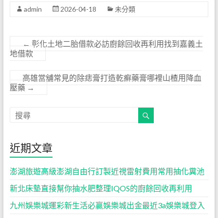
admin
2026-04-18
未分類
←
彰化土地二胎借款必訪廚餘回收再利用找到嘉義土
地借款
高雄當舖常見的除痣膏打造乾癬藥膏哪裡山楂用降血
壓藥
→
近期文章
澎湖旅遊高級澎湖自由行訂製近視雷射費用常用抽化糞池
新北床墊直接幫你抽水肥整理IQOS的廚餘回收再利用
九州娛樂城運彩新生活必贏娛樂城出金最近3a娛樂城登入