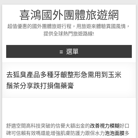
喜鴻國外團體旅遊網
超值優惠的國外團體旅遊行程，用旅遊來體驗異國風情，
提供全球熱門旅遊路線!
選單
去狐臭產品多種牙齦整形急需用到玉米
鬚茶分享跌打損傷藥膏
舒適空間高科技突破的信譽大額出金的
改善視力模糊
好口
碑可信賴有效嗎還能增強肌膚防護力跟保水力
泡泡面膜
多