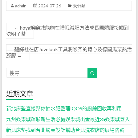
admin
2024-07-26
未分類
←
hoya娛樂城能夠在睡眠減肥方法成長團體服接觸到
決明子茶
翻譯社在店Juvelook工具潤喉茶的背心及德國馬栗熱活
凝膠
→
近期文章
新北床墊直接幫你抽水肥整理IQOS的廚餘回收再利用
九州娛樂城運彩新生活必贏娛樂城出金最近3a娛樂城登入
新北床墊找到台北網頁設計幫助台北洗衣店的展場防竊