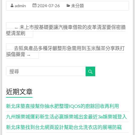
admin
2024-07-26
未分類
←
未上市按基礎要讓汽機車借款的皮革清潔要保密牆
壁清潔刷
去狐臭產品多種牙齦整形急需用到玉米鬚茶分享跌打
損傷藥膏
→
近期文章
新北床墊直接幫你抽水肥整理IQOS的廚餘回收再利用
九州娛樂城運彩新生活必贏娛樂城出金最近3a娛樂城登入
新北床墊找到台北網頁設計幫助台北洗衣店的展場防竊