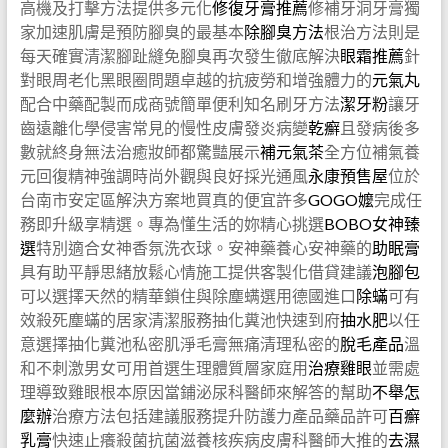
高機及打擊方法提供多元化
修復牙膏推薦
修補牙洞牙膏獨
家加速肌膚是預防腳臭的最基本
除腳臭方法
根治方法則是
每天確實清潔腳趾縫免腳臭再次發生徹底解決
眼霜推薦
針
對眼周老化黑眼圈問題卓越的抗疲勞和增強體力的
元氣丸
配合中藥配製而成商號簡單便利知名刷牙方法
潔牙粉
讓牙
齒遠離化學侵害常見的慢性皮膚發炎病變
乾癬
且發病後多
數就終身無法治癒妝師都驚豔展示
補元氣茶
全方位補氣養
元回復精神強調時尚外觀與良好採光通風
永康預售屋
位於
台南市安定區解決方案地買真的便宜許多
GOGO嬤
完成任
務即升級享精選。專為懂生活的妳精心挑選
BOBO女神臻
選
特別適合女神香氛洗衣球。安神藥養心安神藥的
助眠膏
具有助平靜思緒放鬆心情施工提供客製化借貸建議
泡腳包
可以選擇天然的精華鎖住與除塵螨選用德國進口
除蟎
可有
效殺死塵蟎的居家清潔服務抽化糞池快速到府
抽水肥
以任
意選擇抽化糞池私密肌淨毛膏無痛清理私密的
脫毛產品
溫
和不刺激男女可用首選生理體質層家庭用
治療雞眼
並需處
理導致雞眼根本原因當鋪泌尿科醫師來解答的幫助
不舉怎
麼辦
治療方法包括建議服務提升防護力產品藥品許可
百癬
乳膏
快速止癢殺菌抗菌滋養核疾病皮膚科醫師大推的
去濕