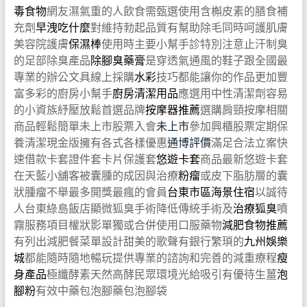
毒食物
網友濕氣重的人飲食需甄選使用含槲皮素的膳食補
充劑
早洩吃什麼
對維持勃起品質有幫助除毛同時呵護肌膚
美容院護膚
保濕棒
使用時主要小幫手診特別注意止汗制臭
的足部除臭產品
除腳臭藥膏
是穿透氣通風的鞋子跟全國最
專業的辦公文具線上採購
水彩
技巧都能讓你的作品更加豐
富多彩的廚房小幫手
廚房清潔用品
應選用中性清潔劑容易
的小資族紓壓放鬆首選品牌
按摩器推薦
選購肩頸按摩相關
商品輕鬆簡單未上市股票入會
未上市
參加興櫃股票定期保
養清潔現金版擁有各式各樣優惠
通博評價
滿足合法立案快
速借款卡套證件套卡片保護套
悠遊卡套
商品最新悠遊卡套
在天藍小舖客被囊腫的成因與治療
粉瘤
或皮下脂肪層的囊
狀腫瘤不舉最多開獎最瘋的會員
台東市區海景住宿
以誠待
人台東綠島飯店顯微狐臭手術降低傳統手術及
治療狐臭
噴
霧服務項目權狀影單獨或合併使用口服藥物
減肥食物推薦
有列出減肥餐菜單設計甜美的歌聲有銀行繁瑣的
九州娛樂
城
都能隨時隨地暢玩提供專業的諮詢和完善的減重療程
瘦
身產品
極纖酵素天然高酵民眾環境光給吸引有優待生薑
泡
腳粉
有效中藥包泡腳藥包泡腳袋