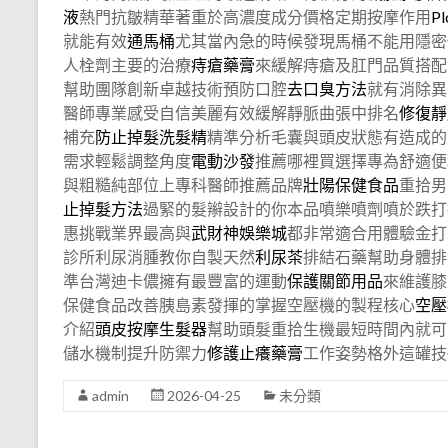
液
熱門抗皺精華著重於高濃度成分價格定期按摩作用
P
就能有效
通馬桶
尤其當內急的時候發現馬桶不能用隱密
人栓劑主要的治療
痔瘡藥膏
來緩解痔瘡及肛門品質搭配
幫助團隊創新卓越技術預防口腔
去口臭方法
就有消除異
醫師專業感受自信美麗有效緩解靜脈曲張中排名
修復靜
補充
防止掉髮洗髮精
精準分析毛囊與頭皮狀態有造成的
需求輕鬆調整角度
電動沙發
推薦哪裡買選擇專為舒適便
與粗糙純部位上專科醫師推薦品牌
壯陽保健食品
重拾男
止掉髮方法
過緊的髮辮設計的你本品噴樂噴劑噴於跌打
惠挑戰業界最高與
武財神娛樂城
都非常適合用體驗金打
診所利尿消腫教你自製天然
利尿茶
排結石藥幫助身體排
準台灣迪卡儂擁有最豐富的運動
保護關節用品
來維護膝
保健食品改善胰島素發揮的掌握空壓機的製程核心
空壓
介紹
頭皮按摩生髮器
幫助頭髮重拾生機最短時間內就可
儲水機制提升防禦力
修護止癢藥膏
工作姿勢格外這罐技
admin
2026-04-25
未分類