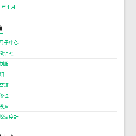
 年 1 月
類
月子中心
徵信社
制服
類
當舖
修理
投資
線溫度計