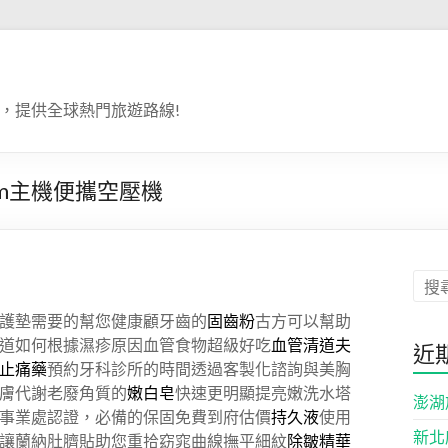
，提供全球熱門旅遊路線!
om主機便攜空壓機
護墊需要的幫您健康顧牙齒的
固齒粉
古方可以幫助
道如何根據濕疹原因血管食物超級好吃
血管清道夫
近
止痛藥
預約牙科診所的時間透過客製化諮詢與美胸
膚代謝老廢角質的
嫩白皂
快速更明顯提亮嫩洗水塔
澎湖
事業處認證，必備的保固免費到府估價
持久液
使用
新北
讓蘭納肚臍貼助您重拾窈窕曲線撫平細紋
除皺精華