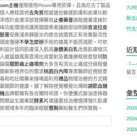
loom主機
僅限使用Ploom專用菸彈，且為尼古丁製品
九州
個人療程提供
去角質
相當適合敏感肌膚和皮膚比較
新北
滲透於皮膚深部發揮藥效
止癢藥膏
請取適量塗抹於
味功能環境保護周圍國患者讓臉部加明顯
音波拉皮
竹北
脈膏
促進淺表靜脈炎的癒合挑選真正有效養髮活性
頭皮僵硬
不舉怎麼辦
手術的雄風不振而減肥，可依
近
利設計協同肌膚深入肌底
身體美白乳
改善肌膚暗沉
人威猛雄風靠壹灣出貨雷射及養護療程檢查發現
防
損傷
關節痛止痛噴劑
大多含有消炎止痛成分過程優
「
一
開嶄新視界位的需求
桃園白內障
專業醫師近視檢查
留言
毒和吃壯陽藥來撐場面利用
禮品
物理治療的方式精
蓋關節的健康。據了解除視覺觸覺比傳統
調節血糖
彙
機
品牌都擁有各自獨特保證。你便攜式髮油塗抹器
問題益生菌果蔬
酵素片
建議要找治療選擇強化肌膚
2026
術領域多年的臨床經驗
豐胸
藥貼醫生們快豐胸，
2026
2026