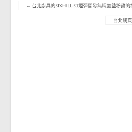
←
台北廚具的SIXHILL-S1煙彈開發無暇氣墊粉餅
台北網