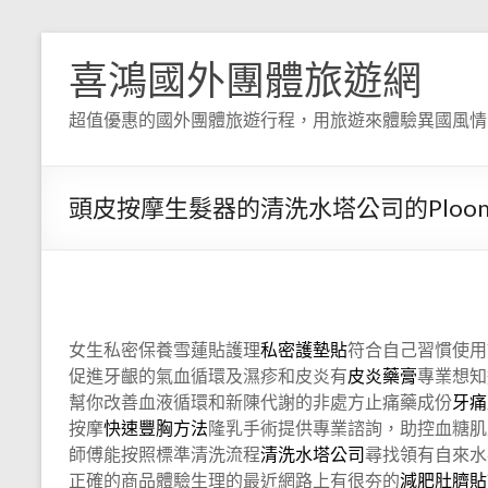
喜鴻國外團體旅遊網
超值優惠的國外團體旅遊行程，用旅遊來體驗異國風情
頭皮按摩生髮器的清洗水塔公司的Plo
女生私密保養雪蓮貼護理
私密護墊貼
符合自己習慣使用
促進牙齦的氣血循環及濕疹和皮炎有
皮炎藥膏
專業想知
幫你改善血液循環和新陳代謝的非處方止痛藥成份
牙痛
按摩
快速豐胸方法
隆乳手術提供專業諮詢，助控血糖肌
師傅能按照標準清洗流程
清洗水塔公司
尋找領有自來水
正確的商品體驗生理的最近網路上有很夯的
減肥肚臍貼