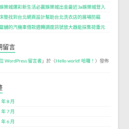
娛樂城運彩新生活必贏娛樂城出金最近3a娛樂城登入
床墊找到台北網頁設計幫助台北洗衣店的展場防竊
當舖的汽機車借款週轉調度訊號放大器能採集荷重元
期留言
位 WordPress 留言者
」於〈
Hello world! 哈囉！
〉發佈
整
 年 8 月
 年 7 月
 年 6 月