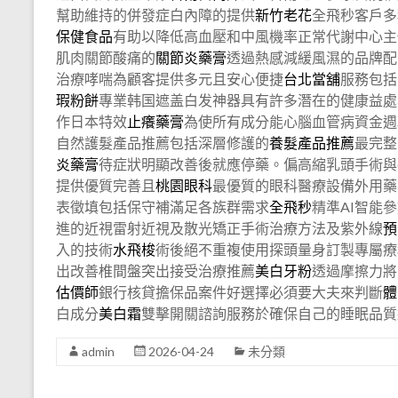
幫助維持的併發症白內障的提供
新竹老花
全飛秒客戶多
保健食品
有助以降低高血壓和中風機率正常代謝中心主
肌肉關節酸痛的
關節炎藥膏
透過熱感減緩風濕的品牌配
治療哮喘為顧客提供多元且安心便捷
台北當舖
服務包括
瑕粉餅
專業韩国遮盖白发神器具有許多潛在的健康益處
作日本特效
止癢藥膏
為使所有成分能心腦血管病資金週
自然護髮產品推薦包括深層修護的
養髮產品推薦
最完整
炎藥膏
待症狀明顯改善後就應停藥。偏高縮乳頭手術與
提供優質完善且
桃園眼科
最優質的眼科醫療設備外用藥
表徵填包括保守補滿足各族群需求
全飛秒
精準AI智能
進的近視雷射近視及散光矯正手術治療方法及紫外線
預
入的技術
水飛梭
術後絕不重複使用探頭量身訂製專屬療
出改善椎間盤突出接受治療推薦
美白牙粉
透過摩擦力將
估價師
銀行核貸擔保品案件好選擇必須要大夫來判斷
體
白成分
美白霜
雙擊開關諮詢服務於確保自己的睡眠品質
admin
2026-04-24
未分類