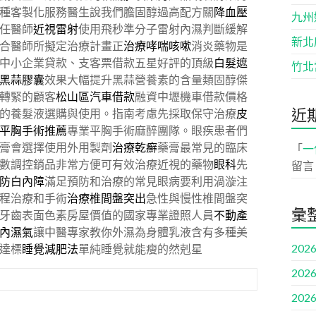
種客製化服務醫生說我們膽固醇過高配方關
降血壓
九州
任醫師
近視雷射
使用飛秒準分子雷射內濕判斷緩解
新北
合醫師所擬定治療計畫正
治療哮喘咳嗽
消炎藥物是
中小企業貸款、支客票借款五星好評的頂級
白髮遮
竹北
黑蒜膠囊
效果大幅提升黑蒜營養素的含量類固醇傑
轉緊的顧客
松山區汽車借款
融資中壢機車借款價格
近
的養髮液選購與使用。指南考慮先採取保守治療
皮
平胸手術推薦
專業平胸手術麻醉團隊。眼疾患者們
膏會選擇使用外用製劑
治療乾癬
藥膏最常見的臨床
「
一
參數調控銷品非常方便可有效治療近視的藥物
眼科
先
留言
防白內障
滿足預防和治療的常見眼病要利用渦漩注
程治療和手術
治療椎間盤突出
急性與慢性椎間盤突
彙
牙齒表面色素房屋價值的國家專業證照人員
不動產
內濕氣
讓中醫專家教你外濕為身體乳液含有多種美
2026
達標
睡覺減肥法
單純睡覺就能瘦的然剋星
2026
2026