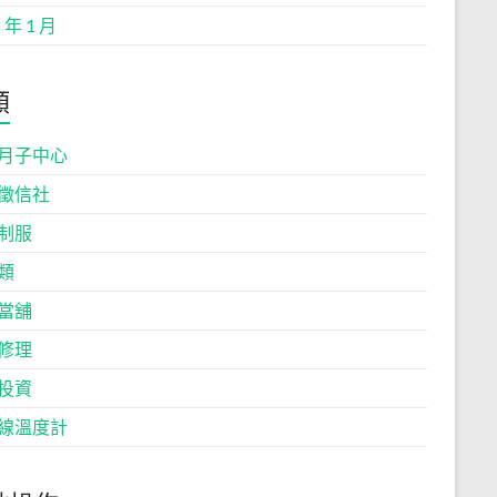
 年 1 月
類
月子中心
徵信社
制服
類
當舖
修理
投資
線溫度計