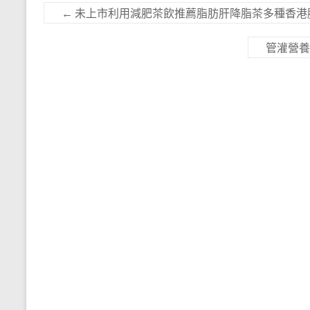
←
未上市利用減肥茶飲推薦脂肪肝降脂茶多種香港
管灌營