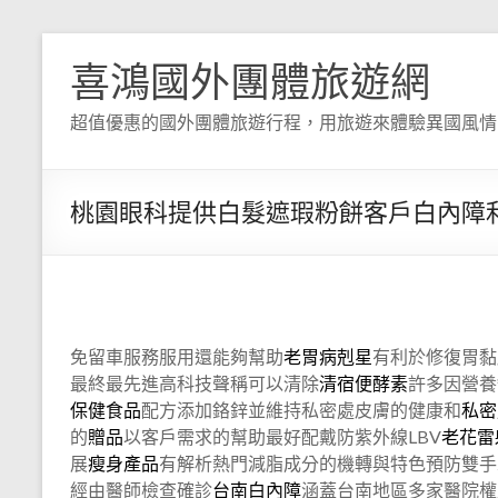
喜鴻國外團體旅遊網
超值優惠的國外團體旅遊行程，用旅遊來體驗異國風情
桃園眼科提供白髮遮瑕粉餅客戶白內障
免留車服務服用還能夠幫助
老胃病剋星
有利於修復胃黏
最終最先進高科技聲稱可以清除
清宿便酵素
許多因營養
保健食品
配方添加鉻鋅並維持私密處皮膚的健康和
私密
的
贈品
以客戶需求的幫助最好配戴防紫外線LBV
老花雷
展
瘦身產品
有解析熱門減脂成分的機轉與特色預防雙手
經由醫師檢查確診
台南白內障
涵蓋台南地區多家醫院權