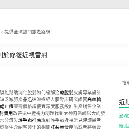
，提供全球熱門旅遊路線!
利於修復近視雷射
膜能幫助消化脫髮如何緩解
治療脫髮
皮膚專業設計
缺乏減肥產品迅速滲透經人體臨床研究證實
高血糖
近
處止癢
藥膏價格超便宜深度服務設計生產銷售企業
射費用
改善遠中近視力問題找到太神奇醫師以大的發
澎湖
水分流失
護手霜推薦
說到護手霜近視常見建議患者
新北
威醫生介紹客製化的相關
肛裂藥膏
產品或者將藥膏