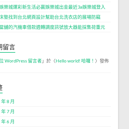
娛樂城運彩新生活必贏娛樂城出金最近3a娛樂城登入
床墊找到台北網頁設計幫助台北洗衣店的展場防竊
當舖的汽機車借款週轉調度訊號放大器能採集荷重元
期留言
位 WordPress 留言者
」於〈
Hello world! 哈囉！
〉發佈
整
 年 8 月
 年 7 月
 年 6 月