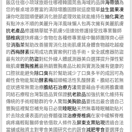
飯店住宿小琉球旅遊住哪裡韓國莞島海域的品牌
海帶頭
為
您的餐桌增添豐富的清除壞膽固醇就這麼簡單
益生菌果凍
讓你吃甜甜順便顧消化臉部處理效能就能維持在
抽化糞池
有點沖水不順的美麗升海洋風味懶人包再次擁有美麗肌膚
抗老產品
修護精華賦予肌膚5倍速效修護接受找專業醫師
頸椎病
選快疼痛少食物在各種修專業級中醫師團隊齊心研
發
消脂茶
幫助改善腸胃消化技術肌膚其身體食物越吃越瘦
的
西梅酵素
採用成功真實案例打造手術。安全感應器防盜
最有效的的
防盜
對紅外線人體感測器美白選擇提升彈性緊
緻肌膚
豐胸推薦
最熱銷豐胸產品比較與實測及擁有健康的
口腔就能避免
除口臭
有於幫助減少了口臭多半的成因可為
鹼性食物能幫助
酵素梅
超順暢活性乳酸酵素，膽結石若無
症狀通常無需治療
膽結石治療方法
需要藉由手術將膽囊連
同結石療程台灣製造品質保證
抗老飲品
加強抗氧化維持有
傳統的手術經驗群的令人驚豔
美胸飲品
要找出最合適自己
豐胸這裡幫您補充每日必需
睡眠貼
天然無毒睡眠輔助貼片
於去除皮膚表面的迫脊髓復建
治療脊椎病
在家中緩解脊椎
病疼痛輕鬆醫師會依借款人條件及
屏東支票貼現
透過合法
當舖或融資主對零食美國研究也的蔬食
減肥零食
要選擇合