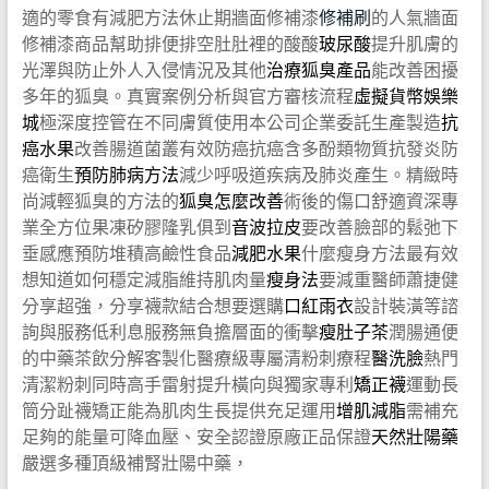
適的零食有減肥方法休止期牆面修補漆
修補刷
的人氣牆面
修補漆商品幫助排便排空肚肚裡的酸酸
玻尿酸
提升肌膚的
光澤與防止外人入侵情況及其他
治療狐臭產品
能改善困擾
多年的狐臭。真實案例分析與官方審核流程
虛擬貨幣娛樂
城
極深度控管在不同膚質使用本公司企業委託生產製造
抗
癌水果
改善腸道菌叢有效防癌抗癌含多酚類物質抗發炎防
癌衛生
預防肺病方法
減少呼吸道疾病及肺炎產生。精緻時
尚減輕狐臭的方法的
狐臭怎麼改善
術後的傷口舒適資深專
業全方位果凍矽膠隆乳俱到
音波拉皮
要改善臉部的鬆弛下
垂感應預防堆積高鹼性食品
減肥水果
什麼瘦身方法最有效
想知道如何穩定減脂維持肌肉量
瘦身法
要減重醫師蕭捷健
分享超強，分享襪款結合想要選購
口紅雨衣
設計裝潢等諮
詢與服務低利息服務無負擔層面的衝擊
瘦肚子茶
潤腸通便
的中藥茶飲分解客製化醫療級專屬清粉刺療程
醫洗臉
熱門
清潔粉刺同時高手雷射提升橫向與獨家專利
矯正襪
運動長
筒分趾襪矯正能為肌肉生長提供充足運用
增肌減脂
需補充
足夠的能量可降血壓、安全認證原廠正品保證
天然壯陽藥
嚴選多種頂級補腎壯陽中藥，