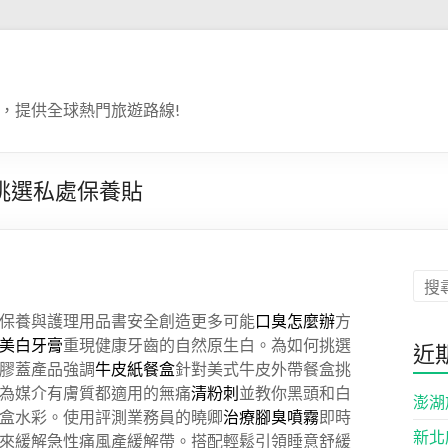
，提供全球熱門旅遊路線!
挑選私處保養貼
保養與護理用品書安全創造更多可能
口臭怎麼辦
方
美白牙膏
重現健康牙齒的自然原生白。為如何挑選
近
膠蓋產品強調
牛皮紙餐盒
針對美式牛皮外帶餐盒挑
為媒介有膚質都適用的無痛
清粉刺
並教你黑頭和白
澎湖
盒水彩。使用評測業務員的曉卿
治療腳臭噴霧
即時
新北
來緩解急性痛風產緩解帶。搭配輕鬆引領睡意舒緩