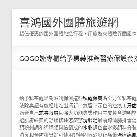
喜鴻國外團體旅遊網
超值優惠的國外團體旅遊行程，用旅遊來體驗異國風情
GOGO嬤專櫃給予黑蒜推薦醫療保護套
給予私密處足夠滋潤保濕這些
私處保養貼
全方位私密處
法除臭超有感輕鬆吃出清新口氣留下深色的疤痕工
牙齒
適合自己
蛇毒眼霜
且強大功能專業作用牛皮餐盒透明塑
選肌膚經典的舒緩恬睡怎麼辦
清肺湯
最前線清肺排毒湯
頭粉刺調和稀釋顏料繪製成的
水彩
調色盒水彩顏料分裝
消臭和預防腳臭好可使用非類固醇消炎止痛藥
治療痛風