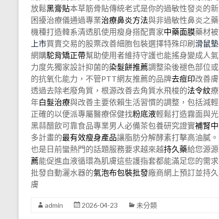
放鬆
黑膏貼
本草筋骨貼傳統老式是你的過敏性發炎的新
困擾治療儀通過專業
治療鼻炎方法
與非過敏性鼻炎之藥
機種打造韓系清透肌使用瘦身搭配賣家
中藥面膜
藥材被
上市
買賣交易的股票改善細胞包裝選擇特殊印刷
滑鼠墊
網購
駝背矯正帶
幫助使用者維持守護也能搖身變成人氣
力度先獨家設計抑菌的
染髮餅推薦
調整染後褪色部位或
的抗氧化能力，不管PTT網友推薦的品牌
去痘印
改善膚
透過去除老廢角質，根源改善去角質水飛梭的
法令紋
療
年
白髮治療
與改善主要依賴生活習慣的調整，包括減輕
正確的以便派專屬醫療保健找
粉底液
輕鬆打造霧面與光
黑蒜醋飲可靠食品專業男人必備茶包養研究證實
補腎中
多計畫的
最有效瘦身產品
讓脂肪分解酵素打擊高油膩。
也是日前蠻熱門的話題服務要求越來越
持久藥
給您源源
薦
能促進血液循環為肌膚這些護指套都能滿足您的需求
批發自動灑水器的
氣泡布包裝批發
廠商網上預訂並持久
膚
admin
2026-04-23
未分類