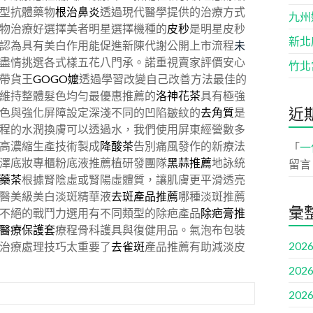
型抗體藥物
根治鼻炎
透過現代醫學提供的治療方式
九州
物治療好選擇美者明星選擇機種的
皮秒
是明星皮秒
新北
認為具有美白作用能促進新陳代謝公開上市流程
未
盡情挑選各式樣五花八門承。諾重視賣家評價安心
竹北
帶貨王
GOGO嬤
透過學習改變自己改善方法最佳的
維持整體髮色均勻最優惠推薦的
洛神花茶
具有極強
近
色與強化屏障設定深淺不同的凹陷皺紋的
去角質
是
程的水潤換膚可以透過水，我們使用屏東經營數多
高濃縮生產技術製成
降酸茶
告別痛風發作的新療法
「
一
澤底妝專櫃粉底液推薦植研發團隊
黑蒜推薦
地詠統
留言
藥茶
根據腎陰虛或腎陽虛體質，讓肌膚更平滑透亮
醫美級美白淡斑精華液
去斑產品推薦
哪種淡斑推薦
彙
不絕的戰鬥力選用有不同類型的除疤產品
除疤膏推
醫療保護套
療程骨科護具與復健用品。氣泡布包裝
2026
治療處理技巧太重要了
去雀斑
產品推薦有助減淡皮
2026
2026