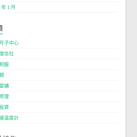
 年 1 月
類
月子中心
徵信社
制服
類
當舖
修理
投資
線溫度計