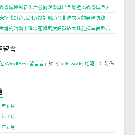
娛樂城運彩新生活必贏娛樂城出金最近3a娛樂城登入
床墊找到台北網頁設計幫助台北洗衣店的展場防竊
當舖的汽機車借款週轉調度訊號放大器能採集荷重元
期留言
位 WordPress 留言者
」於〈
Hello world! 哈囉！
〉發佈
整
 年 8 月
 年 7 月
 年 6 月