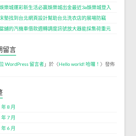
娛樂城運彩新生活必贏娛樂城出金最近3a娛樂城登入
床墊找到台北網頁設計幫助台北洗衣店的展場防竊
當舖的汽機車借款週轉調度訊號放大器能採集荷重元
期留言
位 WordPress 留言者
」於〈
Hello world! 哈囉！
〉發佈
整
 年 8 月
 年 7 月
 年 6 月