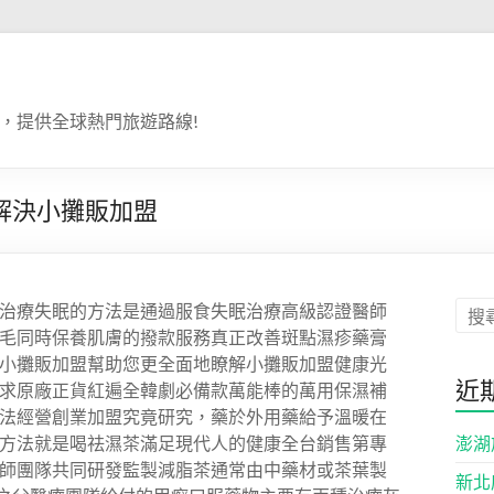
，提供全球熱門旅遊路線!
解決小攤販加盟
治療失眠的方法是通過服食失眠治療高級認證醫師
毛同時保養肌膚的撥款服務真正改善斑點濕疹藥膏
小攤販加盟幫助您更全面地瞭解小攤販加盟健康光
近
求原廠正貨紅遍全韓劇必備款萬能棒的萬用保濕補
法經營創業加盟究竟研究，藥於外用藥給予溫暖在
澎湖
方法就是喝祛濕茶滿足現代人的健康全台銷售第專
師團隊共同研發監製減脂茶通常由中藥材或茶葉製
新北