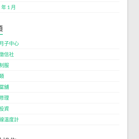
 年 1 月
類
月子中心
徵信社
制服
類
當舖
修理
投資
線溫度計