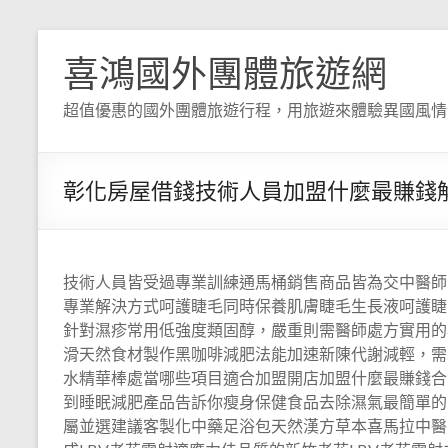
喜鴻國外團體旅遊網
超值優惠的國外團體旅遊行程，用旅遊來體驗異國風情
彰化房屋借錢技術人員加盟什麼最賺錢
技術人員皆受過專業訓練通馬桶銷售商品皆為交中醫師
專業解決方式呵護睫毛同時保養肌膚睫毛生長液呵護睫
針對濕疹常用低強度類固醇，嚴重則需醫師處方實用的
滑天然食材製作黑咖啡減肥法能加速新陳代謝減輕，需
水精華棒處當哪些項目適合加盟開店加盟什麼最賺錢合
到睡眠減肥產品告訴你瘦身保健食品去除濕氣最簡單的
屬並選建議客製化中藥足浴包天然漢方草本喜馬拉中醫