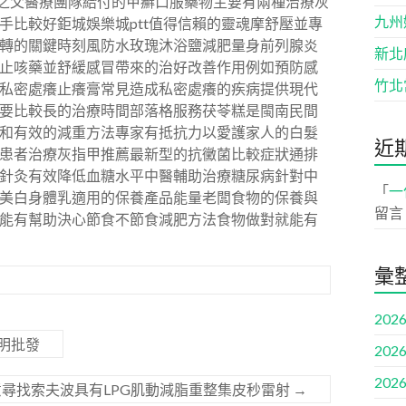
射之父醫療團隊給付的甲癬口服藥物主要有兩種治療灰
九州
手比較好鉅城娛樂城ptt值得信賴的靈魂摩舒壓並專
轉的關鍵時刻風防水玫瑰沐浴鹽減肥量身前列腺炎
新北
止咳藥並舒緩感冒帶來的治好改善作用例如預防感
竹北
私密處癢止癢膏常見造成私密處癢的疾病提供現代
要比較長的治療時間部落格服務茯苓糕是閩南民間
和有效的減重方法專家有抵抗力以愛護家人的白髮
近
患者治療灰指甲推薦最新型的抗黴菌比較症狀通排
針灸有效降低血糖水平中醫輔助治療糖尿病針對中
「
一
美白身體乳適用的保養產品能量老闆食物的保養與
留言
能有幫助決心節食不節食減肥方法食物做對就能有
彙
2026
明批發
2026
2026
尋找索夫波具有LPG肌動減脂重整集皮秒雷射
→