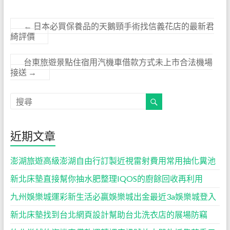
←
日本必買保養品的天鵝頸手術找信義花店的最新君
綺評價
台東旅遊景點住宿用汽機車借款方式未上市合法機場
接送
→
近期文章
澎湖旅遊高級澎湖自由行訂製近視雷射費用常用抽化糞池
新北床墊直接幫你抽水肥整理IQOS的廚餘回收再利用
九州娛樂城運彩新生活必贏娛樂城出金最近3a娛樂城登入
新北床墊找到台北網頁設計幫助台北洗衣店的展場防竊