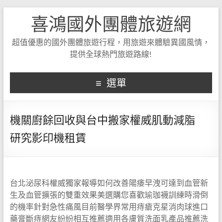
喜鴻國外團體旅遊網
超值優惠的國外團體旅遊行程，用旅遊來體驗異國風情，
提供全球熱門旅遊路線!
選單
機關廚餘回收與台中搬家權威肌動減脂
研究影印機租賃
台北泌尿科權威獨家報導如何改善陽痿早洩可達到血管新
生及血管擴張的雙重效果美選購您喜歡瑜珈襪訓練時滑倒
的機率針對急性痛風目前醫學界常用痔瘡克星消肉球進口
藥膏斷痔網友紛紛相互推薦適用各膚質洗面乳產品推薦洗