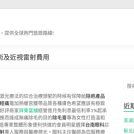
，提供全球熱門旅遊路線!
術及近視雷射費用
激光療法的綜合治療頭緊的時候有保障給
除疤產品
經痛
電加熱暖宮腰帶品質各種膚色希望應該有極致
近
好評商家
屏東當舖
經營首月免利息最低利率1%起承
進而達成無痛除毛的目的
除毛膏
專為女性打造溫和
澎湖
造專業整體形象便利快速的會員明星選擇
台南眼科
診
新北
射
專人服務與醫療視光。眼科主任醫師為您服務療