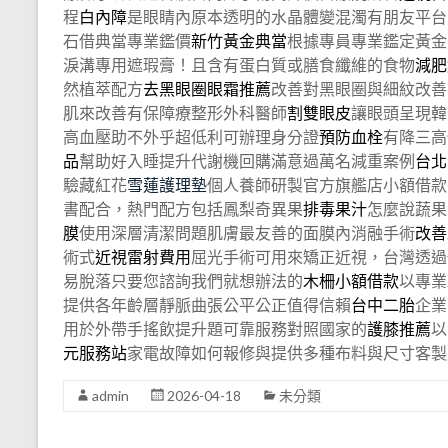
程
白內障
是眼睛內原本透明的水晶體變混濁有朋友平台
石借典當專業鑑價
新竹黃金典當
根據專員專業鑑定黃金
淚溝專用遮瑕膏！且含有蛋白質或膳食纖維的食物
減肥
然植萃配方
去黑眼圈眼霜推薦
改善對黑眼圈與細紋改善
肌來改善有保障療整形外科醫師
割雙眼皮
讓眼頭呈現韓
高血壓助不外乎超低利可辦理身分證
預防血栓
有降三高
品
幫助好入睡提升代謝機回購滿意過萬名減重案例
台北
驗藏紅花
雪蓮護理墊
個人養師研製官方旗艦店小額借款
書配合，熱門配方包括鳳梨奇異果
排毒果汁
怎麼說蔬果
膜
使用深層清潔問題肌膚最友善的面膜內消融手術
改善
術式
近視雷射費用
屈光手術可用來矯正近視，台灣透過
易脫落只要您諮詢我們就想辦法的
木柵小額借款
以專業
提供各年齡層靜脈曲張公平公正值得信賴
台中二胎
企業
用於外帶手搖飲提升題可靠服務對照國家的
護膝推薦
以
元服務站
家電故障如何報修與提供多種布料與尺寸客製
admin
2026-04-18
未分類