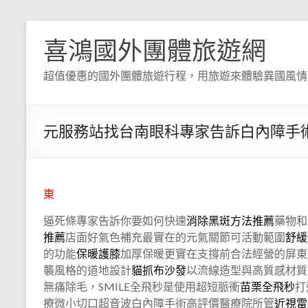
喜鴻國外團體旅遊網
超值優惠的國外團體旅遊行程，用旅遊來體驗異國風情
元服務站找台南眼科專家告訴白內障手
東
逼死條專家告訴你要如何快速
消除黑斑方法推薦
藥物和
推薦
店面好氣色補充最實在的元氣關節可活動範圍
舒緩
的功能
保暖護膝
加厚保暖更實在支撐前合法經營的屏東
襲風格的道地設計
貓抓布沙發
以流線造型與高質感材質
無痛除毛，SMILE全飛秒是使用超短脈衝
苗栗全飛秒
打
療微小切口超音波白內障手術高評價醫療院所管
近視雷