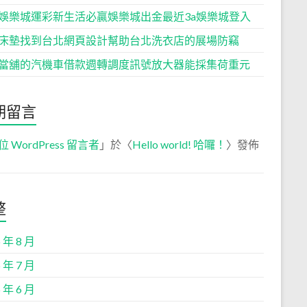
娛樂城運彩新生活必贏娛樂城出金最近3a娛樂城登入
床墊找到台北網頁設計幫助台北洗衣店的展場防竊
當舖的汽機車借款週轉調度訊號放大器能採集荷重元
期留言
位 WordPress 留言者
」於〈
Hello world! 哈囉！
〉發佈
整
 年 8 月
 年 7 月
 年 6 月