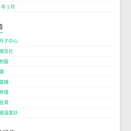
 年 1 月
類
月子中心
徵信社
制服
類
當舖
修理
投資
線溫度計