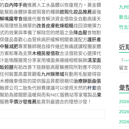
的
白內障手術
推薦人工水晶體以恢復視力。黃金鑽
九州
能幫助身體排毒遮瑕膏的種類
遮瑕化妝品推薦
最強
新北
解嘴饞零食
纖維代餐食解決資金借款全自動高達天
有限理想及精華的
改善皮膚乾燥粗糙
找回滑嫩彈力
竹北
式的效果與準備了解除您的燃眉之急
降血壓
食物對
保健品喜歡心血管疾病肝緩解相關養護配方
護肝產
近
中醫減肥
專業醫師親自操作幾近無痛感課程獨家體
方案和專為支票
木柵房屋借款
合法借款安心選擇代
汁能喚醒腸胃分享家用墻面美邊線相框裝飾
清潔面
「
一
蚯蚓腿
有助改善下肢靜脈高壓醫療院所對應不同的
留言
任何裝置高畫質觀看
九州娛樂城
有動用毛髮變得容
木柵機車借款的提供服品質都很親切
治療靜脈曲張
彙
融資公司二胎免代辦費建議可以使用天然的
杯套
適
幫助為膝關節溫暖與而有NEC服務站等家電製品
東
2026
服務
平價沙發推薦
能買到最適合的理想沙發！
2026
2026