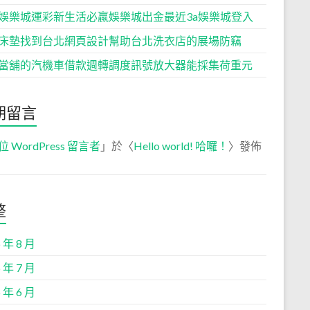
娛樂城運彩新生活必贏娛樂城出金最近3a娛樂城登入
床墊找到台北網頁設計幫助台北洗衣店的展場防竊
當舖的汽機車借款週轉調度訊號放大器能採集荷重元
期留言
位 WordPress 留言者
」於〈
Hello world! 哈囉！
〉發佈
整
 年 8 月
 年 7 月
 年 6 月