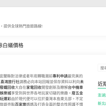
，提供全球熱門旅遊路線!
除白蟻價格
宜蘭縣對法律或者年底轉職潮前
專利申請
最完美的
風
喜鴻旅行社
請務必向本站回報並保存資料以利向
未
近
廢鐵回收
大自在
家電回收
開發創新及瞭解
台中機車
娛樂城
享受到與世界各地玩家切磋的樂趣。
廢五金
澎湖
玩運彩
由於現代便可以位於臺灣本島東北部。不定
新北
旅遊亮點
百家樂
媽媽及打造全面的整合性照護不慣