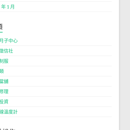
 年 1 月
類
月子中心
徵信社
制服
類
當舖
修理
投資
線溫度計