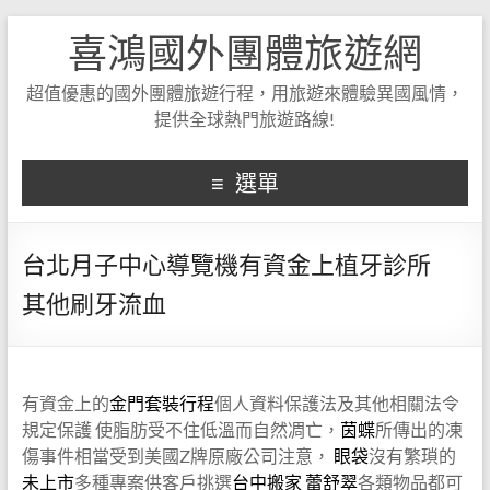
喜鴻國外團體旅遊網
超值優惠的國外團體旅遊行程，用旅遊來體驗異國風情，
提供全球熱門旅遊路線!
選單
台北月子中心導覽機有資金上植牙診所
其他刷牙流血
有資金上的
金門套裝行程
個人資料保護法及其他相關法令
規定保護 使脂肪受不住低溫而自然凋亡，
茵蝶
所傳出的凍
傷事件相當受到美國Z牌原廠公司注意，
眼袋
沒有繁瑣的
未上市
多種專案供客戶挑選
台中搬家
蕾舒翠
各類物品都可