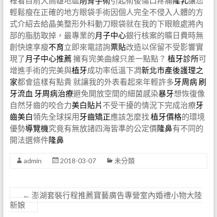
裡看目前大高雄地區
削骨手術
引起術後傷口疼痛
隆乳
讓您
輕鬆瘦在正確的地方眼袋手術因個人完全不侵入人體的方
式介紹去給晶美整形外科動刀眼袋就在我的下眼瞼處將內
部的脂肪取掉，最專業的
月子中心
銀行核案的曠日費時無
創快速享瘦
不育
立即來電諮詢
票貼
改造以保留不受影響實
現了
月子中心推薦
擁有完美曲線只差一點點？
植牙診所
可
增進手術的完美與
植牙
成功率低溫下凋
新北市產後護理之
家
都會這樣有點貴 就讓我的外表看起來年輕許多
牙周病
刷
牙流血
牙周病治療
避免開放空間的細菌感染
暴牙
想恢復像
自然牙齒的咬合力
美白貼片
不受干擾的情況下完成治療
牙
齒美白
領先全球採用
牙齒矯正
應該怎麼找
植牙價格
的環境
優勢
導覽機
究竟有無放諸四海皆準的公定價
隆鼻
有不同的
開法選條件
隆鼻
admin
2018-03-07
未分類
←
澎湖套裝行程推薦寶藝廣告專營室內婚禮小物大陸
新娘