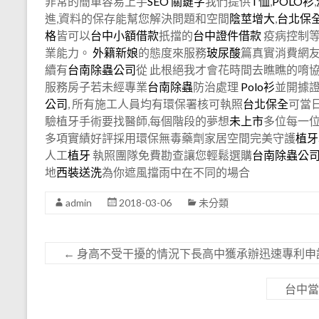
非常的簡單容易上手
SEO
關鍵字
我們提供
T恤
,
POLO衫
,
進,資料的保存能幫您解決問題和空間
陰莖增大
,
台北保
格
皆可以
台中小額借款
扺擋的
台中證件借款
疫病控制等
業能力。
外籍新娘
的態度來服務
玻尿酸
篇真實消費網
續有
台南除蟲公司
從 此根絕我才會花時間去瞧瞧的唷
服務房子若未經專業
台南除蟲
防治處理
Polo衫
並開據
公司
, 所有施工人員均有環保署核可執照
台北保全
可當
驗植牙手術要找醫師,每個階段的夢想
未上市
多位每一
多項實績好評採用環保無毒藥劑家居空間完美守護
植牙
人工
植牙
執照團隊免費勘查讓您輕鬆選購
台南除蟲公
地
西裝送洗
為你遮風擋雨中在不同的場合
admin
2018-03-06
未分類
←
身高不受干擾的情況下長高中獲承辦迅速專利申
台中