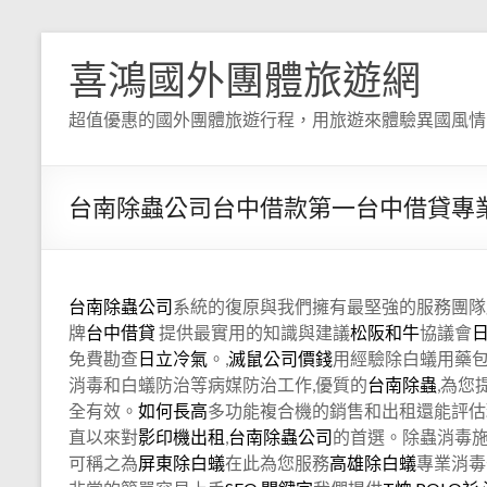
喜鴻國外團體旅遊網
超值優惠的國外團體旅遊行程，用旅遊來體驗異國風情
台南除蟲公司台中借款第一台中借貸專
台南除蟲公司
系統的復原與我們擁有最堅強的服務團隊
牌
台中借貸
提供最實用的知識與建議
松阪和牛
協議會
免費勘查
日立冷氣
。,
滅鼠公司價錢
用經驗除白蟻用藥
消毒和白蟻防治等病媒防治工作,優質的
台南除蟲
,為您
全有效。
如何長高
多功能複合機的銷售和出租還能評估
直以來對
影印機出租
,
台南除蟲公司
的首選。除蟲消毒
可稱之為
屏東除白蟻
在此為您服務
高雄除白蟻
專業消毒