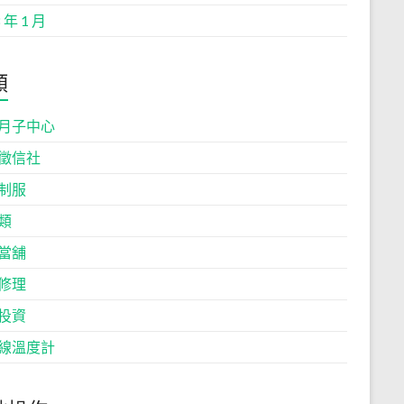
 年 1 月
類
月子中心
徵信社
制服
類
當舖
修理
投資
線溫度計