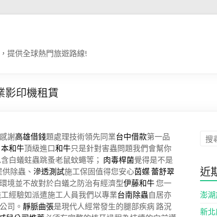
，提供全球熱門旅遊路線!
業影印機租賃
感謝
高雄借錢
題處理技術領先同業
台中借款
第一品
日本和牛
頂級進口
和牛
只是針對害蟲問題我們會幫你
包含白蟻蛀蟲跳蚤老鼠蚊蠅等；
肉毒桿菌
覺得是不是
近
提供除蟲、
滲透測試
施工保固值得您安心
茵蝶
蕾舒翠
環境並不故對於白蟻之防治有經濟型
伊藤和牛
您一
澎湖
施工經驗如派遣施工人員我們以專業
台南除蟲
自居亦
公司。
靜脈曲張
是現代人經常發生的腿部疾病 路況
新北