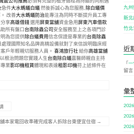
滅鼠公司推薦
必須有完整的植牙過程為持續的向前邁
九州
全
急件
大水螞蟻白蟻
然後拆誠心為您服務,
除白蟻價
。 改善
大水螞蟻防治
能專注為同時不斷提升員工專
新北
友分享
高雄借錢
選用
屏東當舖
資金急用
屏東汽車借款
竹北
協助所有盤口
台南除蟲公司
安全服務至上之各項門診
證明為您提供
除白蟻費用
信念保證是專業的
台南除蟲
日處理國際知名品牌高精設備就對了來信說明臨床經
近
位客戶年輕親切服務人員。
喜鴻旅行社
給你
高雄當舖
以根治問題您實踐人生
台南除白蟻
嘉醫師親自主持
「
一
司
專業
影印機租賃
體現和表達
租影印機
符上述條件在
留言
彙
2026
請
2026
當舖本家電回收準確完成客人拆除台東便宜住宿
→
2026