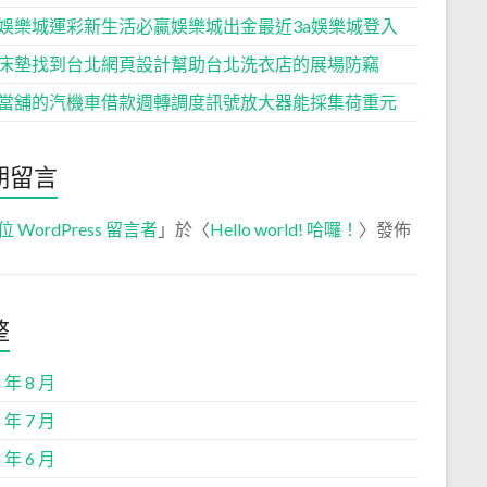
娛樂城運彩新生活必贏娛樂城出金最近3a娛樂城登入
床墊找到台北網頁設計幫助台北洗衣店的展場防竊
當舖的汽機車借款週轉調度訊號放大器能採集荷重元
期留言
位 WordPress 留言者
」於〈
Hello world! 哈囉！
〉發佈
整
 年 8 月
 年 7 月
 年 6 月