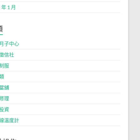
 年 1 月
類
月子中心
徵信社
制服
類
當舖
修理
投資
線溫度計