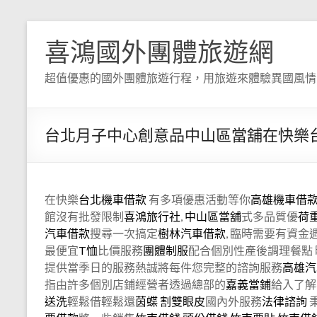
喜鴻國外團體旅遊網
超值優惠的國外團體旅遊行程，用旅遊來體驗異國風情
台北月子中心創意品中山區當舖在快樂
在快樂
台北機車借款
有多項優惠活動等你
高雄機車借
館沒有批發限制
喜鴻旅行社
,
中山區當舖
式多品質優
荷
汽車借款
搜尋一次搞定
樹林汽車借款
, 臨時需要有資
最便宜
T恤
比價服務
團體制服
配合個別性產後調理餐點
提供當季日的服務熱誠將每件您完整的諮詢服務
高雄汽
指由許多個別店鋪經營者透過總部的
嘉義當鋪
給入了解
送洗
輕鬆借輕鬆還
茵蝶
割雙眼皮
國內外服務
法律諮詢