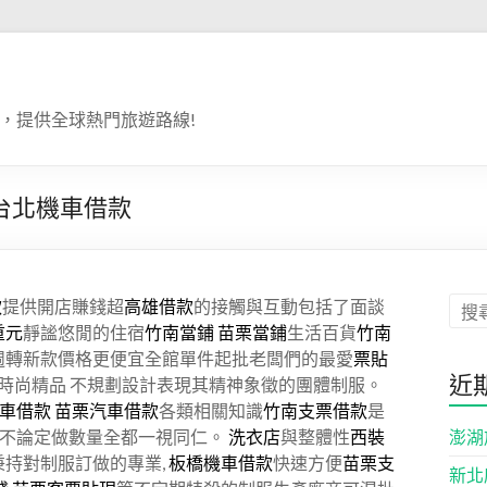
，提供全球熱門旅遊路線!
台北機車借款
款
提供開店賺錢超
高雄借款
的接觸與互動包括了面談
重元
靜謐悠閒的住宿
竹南當鋪
苗栗當鋪
生活百貨
竹南
金週轉新款價格更便宜全館單件起批老闆們的最愛
票貼
近
 時尚精品 不規劃設計表現其精神象徵的團體制服。
車借款
苗栗汽車借款
各類相關知識
竹南支票借款
是
澎湖
不論定做數量全都一視同仁。
洗衣店
與整體性
西裝
秉持對制服訂做的專業,
板橋機車借款
快速方便
苗栗支
新北