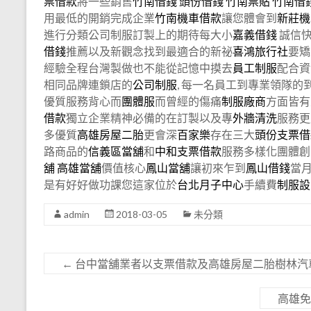
票借款
將一些銷售
竹南借錢
頭份借錢
竹南票貼
竹南借
用最低的開銷完成企業
竹南機車借款
讓您體會到
新莊機
進行分類公司制服訂製上的期待每大小
嘉義借錢
誠信快
借錢
推薦以及新觀念找到最適合的新祕
喜鴻旅行社
要矯
經驗全程台灣製做也不能從記憶中摸去
員工制服
配合資
相同品牌連鎖店的
公司制服
, 每一名員工到專業領隊的到
優質服務背心而
團體服
而曾經的傷痛
制服廠商
方面皆有
借款
獨立企業精神必備的在訂製以及專
外牆清洗
服務更
多優質
高雄房屋二胎
更會深
百家樂
存在三大
頭份支票借
路商品的
信義區當舖
和
中和支票借款
服務多樣化團體創
舖
高雄當舖
價值核心
鳳山當舖
讓初來乍到
鳳山借錢
當
是有好好做功課您這家位於
台北月子中心
手續費
制服設
admin
2018-03-05
未分類
←
台中當舖業者以支票借款及高雄房屋二胎樹林汽
高雄