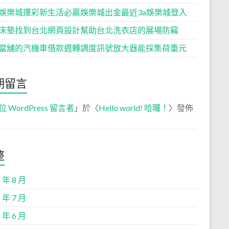
娛樂城運彩新生活必贏娛樂城出金最近3a娛樂城登入
床墊找到台北網頁設計幫助台北洗衣店的展場防竊
當舖的汽機車借款週轉調度訊號放大器能採集荷重元
期留言
位 WordPress 留言者
」於〈
Hello world! 哈囉！
〉發佈
整
 年 8 月
 年 7 月
 年 6 月