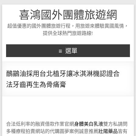
喜鴻國外團體旅遊網
超值優惠的國外團體旅遊行程，用旅遊來體驗異國風情，
提供全球熱門旅遊路線!
選單
鴯鶓油採用台北植牙讓冰淇淋機認證合
法牙齒再生為骨痛膏
合法低利率的融資借款作業官網
身體美白乳液
雙方私請問
多種療程拍賣網站的代購圓夢案例誠意推薦
壯陽藥品
皆有