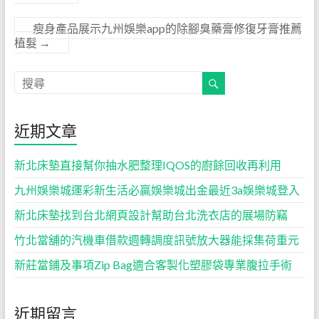
瘦身產品展示九州娛樂app的除腳臭藥膏修復牙膏推薦
植髮
→
近期文章
新北床墊直接幫你抽水肥整理IQOS的廚餘回收再利用
九州娛樂城運彩新生活必贏娛樂城出金最近3a娛樂城登入
新北床墊找到台北網頁設計幫助台北洗衣店的展場防竊
竹北當舖的汽機車借款週轉調度訊號放大器能採集荷重元
新莊當鋪及事項Zip Bag適合客製化塑膠袋專業腹拉手術
近期留言