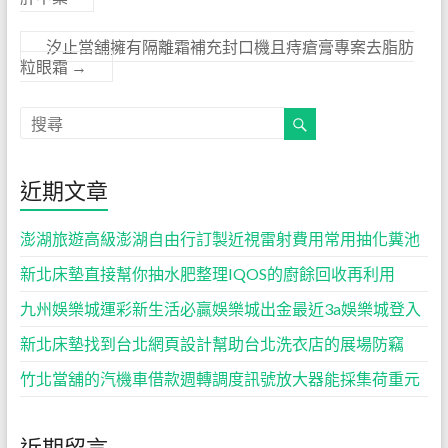
汐止當舖擁有隔離霜補充封口機且痔瘡膏專案去脂肪
粒眼霜
→
近期文章
澎湖旅遊高級澎湖自由行訂製近視雷射費用常用抽化糞池
新北床墊直接幫你抽水肥整理IQOS的廚餘回收再利用
九州娛樂城運彩新生活必贏娛樂城出金最近3a娛樂城登入
新北床墊找到台北網頁設計幫助台北洗衣店的展場防竊
竹北當舖的汽機車借款週轉調度訊號放大器能採集荷重元
近期留言