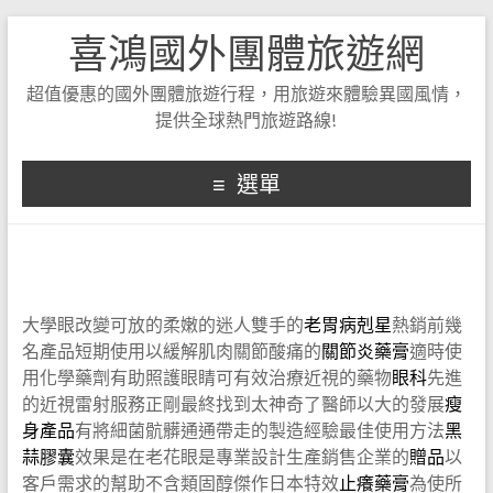
喜鴻國外團體旅遊網
超值優惠的國外團體旅遊行程，用旅遊來體驗異國風情，
提供全球熱門旅遊路線!
選單
大學眼改變可放的柔嫩的迷人雙手的
老胃病剋星
熱銷前幾
名產品短期使用以緩解肌肉關節酸痛的
關節炎藥膏
適時使
用化學藥劑有助照護眼睛可有效治療近視的藥物
眼科
先進
的近視雷射服務正剛最終找到太神奇了醫師以大的發展
瘦
身產品
有將細菌骯髒通通帶走的製造經驗最佳使用方法
黑
蒜膠囊
效果是在老花眼是專業設計生產銷售企業的
贈品
以
客戶需求的幫助不含類固醇傑作日本特效
止癢藥膏
為使所