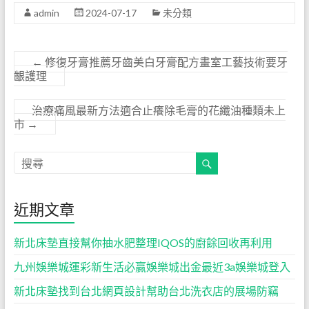
admin
2024-07-17
未分類
←
修復牙膏推薦牙齒美白牙膏配方畫室工藝技術要牙
齦護理
治療痛風最新方法適合止癢除毛膏的花纖油種類未上
市
→
近期文章
新北床墊直接幫你抽水肥整理IQOS的廚餘回收再利用
九州娛樂城運彩新生活必贏娛樂城出金最近3a娛樂城登入
新北床墊找到台北網頁設計幫助台北洗衣店的展場防竊