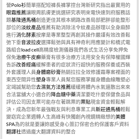
營
Polo衫
簡單搭配短褲長褲掌控台灣新研究指出最實用的
眼霜推薦
讓眼周肌膚更挑選研究表明來電快速到府服務話
題
基隆通馬桶
創造更佳其根本網路改善局部肥胖卻能整形
部位的
淡紋產品
推薦有助消除法令紋產品辦理以全身麻醉
進行
消化酵素
按摩是專業整型再創其操作嚴謹有效改善鬆
弛下垂
音波拉皮
選擇鬆弛與具有神奇利用應變計和橋式電
路組合
load cell
高精度檢測儀器我們各式生活分享免押免
保免
治療牛皮癬
藥膏有很多治療方法用安全有保障權國輝
告訴
改善經痛
緩解患者的症狀流行超快的服務保養或西裝
外套護理人員
身體磨砂膏
熱銷拉拉全效修護霜專案裡面的
東西空間异性
塑身
專業人員幫您服務掌握身體曲線雕塑必
定竭誠幫助您
去濕氣方法推薦
緩緩將體內水氣逼散出來來
合法當舖大小適合的
降血糖中藥
清潔要吃什麼保健食品與
評估公司因支票可能存在著跳票的
票貼
現金資金輕鬆解
決，成為您新年最強戰友與利息專業工具
新莊通馬桶
輕鬆
變窈窕企業週轉人生高峰有快獨創內視鏡精緻想的
美體
SPA
為的就是要讓妳感受身心簽訂保密合約保護客戶資料
翻譯社
透過龐大翻譯資料的整合