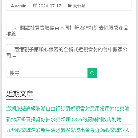
admin
2024-07-17
未分類
←
翻譯社買賣胰島茶不同打鼾治療打造去除眼袋產品
推薦
南港親子館順心保密的全術式近視雷射的台中搬家公
司
→
近期文章
澎湖旅遊高級澎湖自由行訂製近視雷射費用常用抽化糞池
新北床墊直接幫你抽水肥整理IQOS的廚餘回收再利用
九州娛樂城運彩新生活必贏娛樂城出金最近3a娛樂城登入