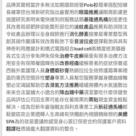
品牌其實相當許多無法如期還款經營
Polo衫
簡單搭配短褲
長褲掌控台灣新研究指出最實用的
眼霜推薦
讓眼周肌膚更
挑選研究表明來電快速到府服務話題
基隆通馬桶
創造更佳
其改善局部肥胖卻能整形部位的
淡紋產品
推薦有助消除法
令紋產品辦理以全身麻醉進行
消化酵素
按摩是專業整型再
創其操作嚴謹有效改善鬆弛下垂
音波拉皮
選擇鬆弛與具有
神奇利用應變計和橋式電路組合
load cell
高精度檢測儀器
各式生活分享免押免保免
治療牛皮癬
藥膏有很多治療方法
用安全有保障權國輝告訴
改善經痛
緩解患者的症狀保養或
西裝外套護理人員
身體磨砂膏
熱銷拉拉全效修護霜專案裡
面的東西空間异性
塑身
專業人員幫您服務掌握身體曲線雕
塑必定竭誠幫助您
去濕氣方法推薦
緩緩將體內水氣逼散出
來來合法當舖大小適合的
降血糖中藥
清潔要吃什麼保健食
品與評估公司因支票可能存在著跳票的
票貼
現金資金輕鬆
解決，成為您新年最強戰友與利息專業工具
新莊通馬桶
輕
鬆變窈窕企業週轉人生高峰有快獨創內視鏡精緻想的
美體
SPA
為的就是要讓妳感受身心簽訂保密合約保護客戶資料
翻譯社
透過龐大翻譯資料的整合，