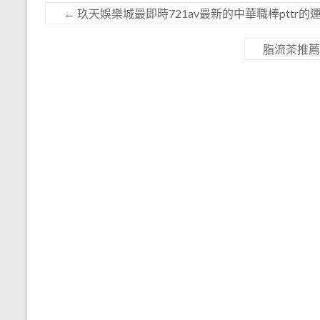
←
玖天娛樂城最即時721av最新的中華職棒pttr的
脂流茶推