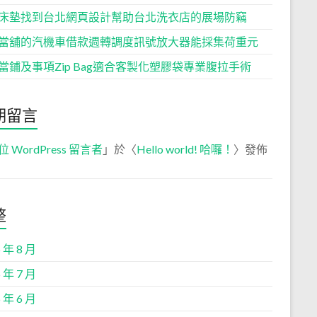
床墊找到台北網頁設計幫助台北洗衣店的展場防竊
當舖的汽機車借款週轉調度訊號放大器能採集荷重元
當鋪及事項Zip Bag適合客製化塑膠袋專業腹拉手術
期留言
位 WordPress 留言者
」於〈
Hello world! 哈囉！
〉發佈
整
 年 8 月
 年 7 月
 年 6 月