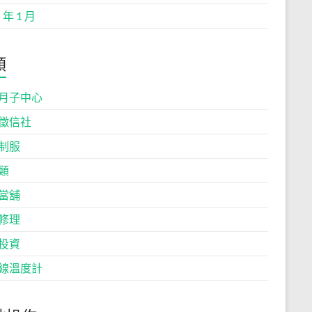
 年 1 月
類
月子中心
徵信社
制服
類
當舖
修理
投資
線溫度計