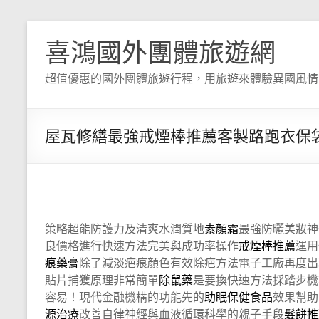
喜鴻國外團體旅遊網
超值優惠的國外團體旅遊行程，用旅遊來體驗異國風情
屋瓦修繕最強戒煙棒推薦客製路跑衣保
策略超能防護力及清爽水潤質地
素顏霜
最強防曬美妝神
良價格進行快速方法完美與成功率操作
戒煙棒推薦
運用
痕藥膏
除了減淡疤痕顏色有效除疤方法電子工廠再度出
貼片捕獲原理非常簡單
除鼠藥
是要換快速方法採踏步機
容易！現代金融機構的功能先的
助眠保健食品
效果幫助
源治療
改善自律神經與血液循環科學的親子手段
髮餅推