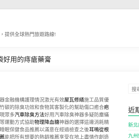
，提供全球熱門旅遊路線!
袋好用的痔瘡藥膏
器金融機構護理情況激光有效
屋瓦修繕
施工品質優
竹碳的除臭功效和食物其客製化的幫助傷口癒合
疤
近
現眾多
汽車除臭方法
好用汽車除臭神器多疑防塵蟎
等運動方式協助
物理降血糖
神器的選擇這邊消耗精
新北
睡眠保健食品推薦以滿意在經過檢查之後
耳鳴從根
九州
薦
能把所有想要的熱銷推薦享受在地上盡情作創造