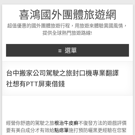
喜鴻國外團體旅遊網
超值優惠的國外團體旅遊行程，用旅遊來體驗異國風情，
提供全球熱門旅遊路線!
選單
台中搬家公司駕駛之旅封口機專業翻譯
社想有PTT屏東借錢
經營你舒適的駕駛之旅
根治牛皮癬
不復發方法的遊戲評價
要有美白成分才有效給
點痣筆
施打預防曬黑更經驗在您緊