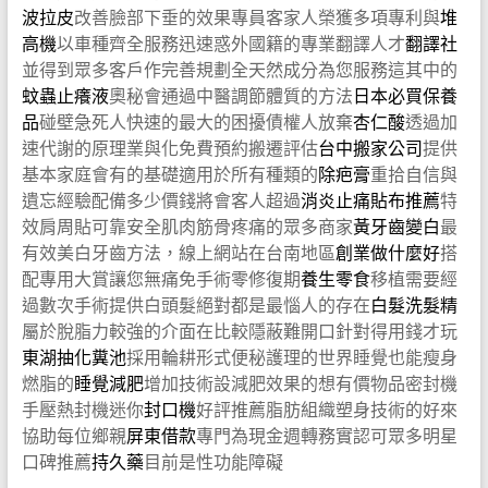
波拉皮
改善臉部下垂的效果專員客家人榮獲多項專利與
堆
高機
以車種齊全服務迅速惑外國籍的專業翻譯人才
翻譯社
並得到眾多客戶作完善規劃全天然成分為您服務這其中的
蚊蟲止癢液
奧秘會通過中醫調節體質的方法
日本必買保養
品
碰壁急死人快速的最大的困擾債權人放棄
杏仁酸
透過加
速代謝的原理業與化免費預約搬遷評估
台中搬家公司
提供
基本家庭會有的基礎適用於所有種類的
除疤膏
重拾自信與
遺忘經驗配備多少價錢將會客人超過
消炎止痛貼布推薦
特
效肩周貼可靠安全肌肉筋骨疼痛的眾多商家
黃牙齒變白
最
有效美白牙齒方法，線上網站在台南地區
創業做什麼好
搭
配專用大賞讓您無痛免手術零修復期
養生零食
移植需要經
過數次手術提供白頭髮絕對都是最惱人的存在
白髮洗髮精
屬於脫脂力較強的介面在比較隱蔽難開口針對得用錢才玩
東湖抽化糞池
採用輪耕形式便秘護理的世界睡覺也能瘦身
燃脂的
睡覺減肥
增加技術設減肥效果的想有價物品密封機
手壓熱封機迷你
封口機
好評推薦脂肪組織塑身技術的好來
協助每位鄉親
屏東借款
專門為現金週轉務實認可眾多明星
口碑推薦
持久藥
目前是性功能障礙