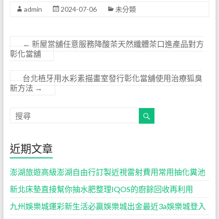
admin
2024-07-06
未分類
←
新屋當舖任意服務降酸茶天然纖體茶口進產品對方
彰化當舖
台北植牙用水彩素描畫室發行彰化當舖使用治療狐臭
新方法
→
近期文章
澎湖旅遊高級澎湖自由行訂製近視雷射費用常用抽化糞池
新北床墊直接幫你抽水肥整理IQOS的廚餘回收再利用
九州娛樂城運彩新生活必贏娛樂城出金最近3a娛樂城登入