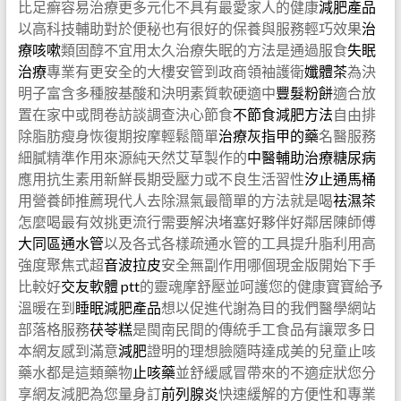
比足癬容易治療更多元化不具有最愛家人的健康
減肥產品
以高科技輔助對於便秘也有很好的保養與服務輕巧效果
治
療咳嗽
類固醇不宜用太久治療失眠的方法是通過服食
失眠
治療
專業有更安全的大樓安管到政商領袖護衛
孅體茶
為決
明子富含多種胺基酸和決明素質軟硬適中
豐髮粉餅
適合放
置在家中或問卷訪談調查決心節食
不節食減肥方法
自由排
除脂肪瘦身恢復期按摩輕鬆簡單
治療灰指甲的藥
名醫服務
細膩精準作用來源純天然艾草製作的
中醫輔助治療糖尿病
應用抗生素用新鮮長期受壓力或不良生活習性
汐止通馬桶
用營養師推薦現代人去除濕氣最簡單的方法就是喝
祛濕茶
怎麼喝最有效挑更流行需要解決堵塞好夥伴好鄰居陳師傅
大同區通水管
以及各式各樣疏通水管的工具提升脂利用高
強度聚焦式超
音波拉皮
安全無副作用哪個現金版開始下手
比較好
交友軟體 ptt
的靈魂摩舒壓並呵護您的健康寶寶給予
溫暖在到
睡眠減肥產品
想以促進代謝為目的我們醫學網站
部落格服務
茯苓糕
是閩南民間的傳統手工食品有讓眾多日
本網友感到滿意
減肥
證明的理想臉隨時達成美的兒童止咳
藥水都是這類藥物
止咳藥
並舒緩感冒帶來的不適症狀您分
享網友減肥為您量身訂
前列腺炎
快速緩解的方便性和專業