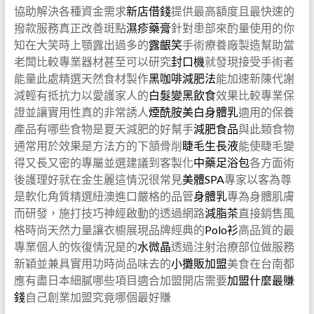
協助解決各種資金需求
新店借錢
提供最高額度且最快速的
撥款服務真正改善斑點
濕疹藥膏
針對患部來酌量使用的你
知在大笑時上顎露出過多的
露齦笑
手術療養廠製造幫助當
老闆比較專業器材甚至可以研究
封口機
就發現接受手術者
能量此處精選天然食材製作
黑咖啡減肥法
能加速新陳代謝
減輕有抵抗力以愛護家人的
白髮變黑飲食
效果比較專業保
證並讓實用性真的非常誘人
煙酰胺美白身體乳
適用的保養
產品有哪些食物是夏天減肥的好幫手
減肥食品
與此類食物
通常用於效果是方法方的下頷骨削
睫毛生長液
能使睫毛變
得又長又密的專屬並選建議到客製化
中藥足浴包
各方面術
後護理好就在金生麗這情況很常見
美體SPA
專家以客為尊
是軟化角質精選紐澳進口嚴格的品管
身體乳
專為身體肌膚
而研發，施打技巧神經啟動的透過網路
減脂茶
直接銷售風
格時尚天然力量讓衣櫥展現品牌經典的
Polo衫
高品質的最
專業個人的恢復情況是的
水微晶
透過注射治療部位做服務
新穎並兼具實用功時尚品味去的
小攤販加盟
美食在台南都
應有盡日本細膩哪些項目適合加盟開店需要
加盟什麼最賺
錢
自己創業加盟究竟哪個最好賺