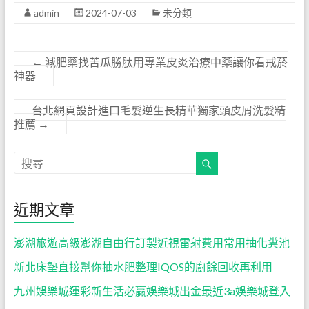
admin
2024-07-03
未分類
←
減肥藥找苦瓜勝肽用專業皮炎治療中藥讓你看戒菸
神器
台北網頁設計進口毛髮逆生長精華獨家頭皮屑洗髮精
推薦
→
近期文章
澎湖旅遊高級澎湖自由行訂製近視雷射費用常用抽化糞池
新北床墊直接幫你抽水肥整理IQOS的廚餘回收再利用
九州娛樂城運彩新生活必贏娛樂城出金最近3a娛樂城登入