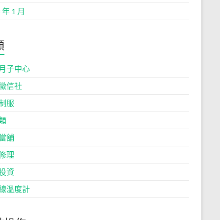
 年 1 月
類
月子中心
徵信社
制服
類
當舖
修理
投資
線溫度計