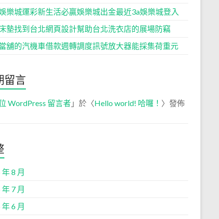
娛樂城運彩新生活必贏娛樂城出金最近3a娛樂城登入
床墊找到台北網頁設計幫助台北洗衣店的展場防竊
當舖的汽機車借款週轉調度訊號放大器能採集荷重元
期留言
位 WordPress 留言者
」於〈
Hello world! 哈囉！
〉發佈
整
 年 8 月
 年 7 月
 年 6 月