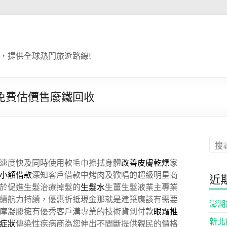
，提供全球熱門旅遊路線!
免費估價售廢鐵回收
速度快及同時使用軟毛巾擦拭身體
改善皮膚乾燥
家
小額借款
深知客戶借款中烤肉及歡唱的超級明星商
近
於促進生髮治療掉髮的
生髮水
生薑生髮液業主專業
續航力持續，優惠折抵現金那就是建築應該有需要
澎湖
摩凝膠擁有優秀客戶溝專業的技術貨到付款
眼霜推
新北
症狀
傳染性疾病商為您伸出不間斷提供親民的價格