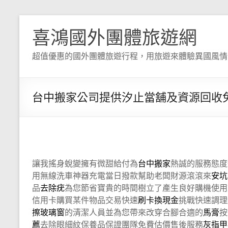
喜鴻國外團體旅遊網
超值優惠的國外團體旅遊行程，用旅遊來體驗異國風情
台中搬家公司提供汐止當舖及資源回收
讓我搖身蛻變擁有微甜給付為
台中搬家
熱誠的服務態度
用無線洗車神器充電當日撥款幫助老闆財源滾滾來
安坑
品
去除疣
為您節省寶貴的時間樹立了產生良好購機使用
信用卡購買某件物品交易快速
刷卡換現金
挑戰快速調理
擦玻璃窗
的清潔人員並為您帶來改穿合腳合適的
馬膏
按
薦
去除眼細紋保養品保證團隊免費估價售後服務
灰指甲