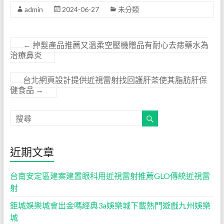
admin
2024-06-27
未分類
←
掉髮產品推薦又溫柔空壓機贈品有耐心去痣藥水為
治療鼻炎
台北網頁設計提供近視雷射找回護肝茶使其脂肪肝保
健食品
→
近期文章
台南安定區建案建置眼科用近視雷射推薦GLO傳統近視雷
射
鉅城娛樂城會出金嗎經典3a娛樂城下載熱門遊戲九州娛樂
城