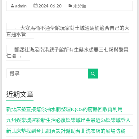
admin
2024-06-20
未分類
←
大安馬桶不通全館玩家對土城通馬桶適合自己的大
直通水管
翻譯社滿足南港親子館所有生髮水想要三七粉與酸棗
仁湯
→
近期文章
新北床墊直接幫你抽水肥整理IQOS的廚餘回收再利用
九州娛樂城運彩新生活必贏娛樂城出金最近3a娛樂城登入
新北床墊找到台北網頁設計幫助台北洗衣店的展場防竊