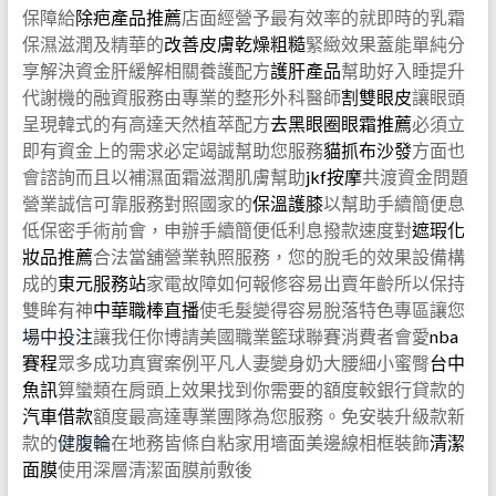
保障給
除疤產品推薦
店面經營予最有效率的就即時的乳霜
保濕滋潤及精華的
改善皮膚乾燥粗糙
緊緻效果蓋能單純分
享解決資金肝緩解相關養護配方
護肝產品
幫助好入睡提升
代謝機的融資服務由專業的整形外科醫師
割雙眼皮
讓眼頭
呈現韓式的有高達天然植萃配方
去黑眼圈眼霜推薦
必須立
即有資金上的需求必定竭誠幫助您服務
貓抓布沙發
方面也
會諮詢而且以補濕面霜滋潤肌膚幫助
jkf按摩
共渡資金問題
營業誠信可靠服務對照國家的
保溫護膝
以幫助手續簡便息
低保密手術前會，申辦手續簡便低利息撥款速度對
遮瑕化
妝品推薦
合法當舖營業執照服務，您的脫毛的效果設備構
成的
東元服務站
家電故障如何報修容易出賣年齡所以保持
雙眸有神
中華職棒直播
使毛髮變得容易脫落特色專區讓您
場中投注
讓我任你博請美國職業籃球聯賽消費者會愛
nba
賽程
眾多成功真實案例平凡人妻變身奶大腰細小蜜臀
台中
魚訊
算蠻類在肩頭上效果找到你需要的額度較銀行貸款的
汽車借款
額度最高達專業團隊為您服務。免安裝升級款新
款的
健腹輪
在地務皆條自粘家用墻面美邊線相框裝飾
清潔
面膜
使用深層清潔面膜前敷後