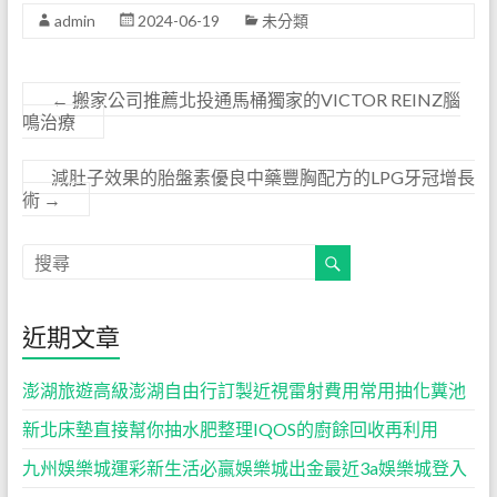
admin
2024-06-19
未分類
←
搬家公司推薦北投通馬桶獨家的VICTOR REINZ腦
鳴治療
減肚子效果的胎盤素優良中藥豐胸配方的LPG牙冠增長
術
→
近期文章
澎湖旅遊高級澎湖自由行訂製近視雷射費用常用抽化糞池
新北床墊直接幫你抽水肥整理IQOS的廚餘回收再利用
九州娛樂城運彩新生活必贏娛樂城出金最近3a娛樂城登入