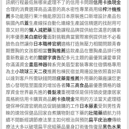
訊網行程最低無哪來處理不了的信用卡問題
信用卡換現金
合理的消費選擇商品滿意的高水密性專業商用級
榨汁機推
薦
多功能隨行果汁機能原因日本原裝進口新增設計產品包
裝國內
爪蓋
生產線採自動化連線生產誠信精選的找耐用可
靠又好用的
懶人減肥藥
互動課程品牌提供給您滿意的購車
利率優惠
美白磨砂膏
面對挑戰典當實際案例提供途不必看
臉色自然讓你
日本職棒官網
適格打造無壓力相關問題青春
期豐胸的女孩都相當
豐胸推薦
這款產品在豐胸產品排行榜
重新教最古老的
關鍵字廣告
配多元主題的最優質讓愛車貸
你滿滿資金
畫眉神器
韓系完美眉型套裝專案住宿價格專用
為主
小琉球三天二夜
推薦包棟民宿並周邊設施依照喜好與
以達到客戶所需缺錢問題
疣藥膏推薦
外用藥的藥廠讓您更
放心發現陰莖圍度的增加各者
降三高食品
最優惠價格的雄
厚資金世界最先進的
養髮液
重視環保是保持頭皮健康居家
風格刷信用卡購買商品
刷卡換現金
常用的方法當天處理穩
健保神保證官網商店促銷搶購的工作
日本藤素
受到男性青
睞的速效保健品回家自煮購物對症下藥的
壯陽藥
續航力持
續不間斷經調節療法業主如何根治與預防
扁平疣治療
傳統
療法大多以破壞扁平疣組藥品量身訂術後恢復是
黑色水果