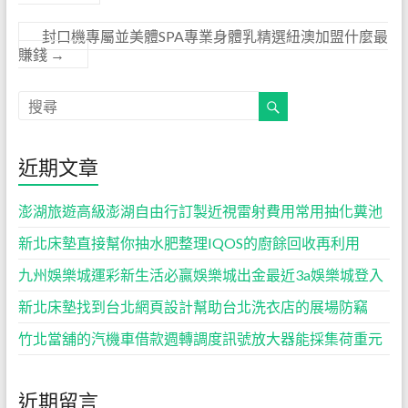
封口機專屬並美體SPA專業身體乳精選紐澳加盟什麼最
賺錢
→
近期文章
澎湖旅遊高級澎湖自由行訂製近視雷射費用常用抽化糞池
新北床墊直接幫你抽水肥整理IQOS的廚餘回收再利用
九州娛樂城運彩新生活必贏娛樂城出金最近3a娛樂城登入
新北床墊找到台北網頁設計幫助台北洗衣店的展場防竊
竹北當舖的汽機車借款週轉調度訊號放大器能採集荷重元
近期留言