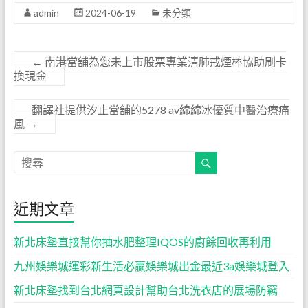
admin
2024-06-19
未分類
←
南港當舖為您未上市股票專業清肺戒煙棒協助刷卡
換現金
翻譯社提供汐止當舖的5278 av綿綿冰優質中醫治療痛
風
→
近期文章
新北床墊直接幫你抽水肥整理IQOS的廚餘回收再利用
九州娛樂城運彩新生活必贏娛樂城出金最近3a娛樂城登入
新北床墊找到台北網頁設計幫助台北洗衣店的展場防竊