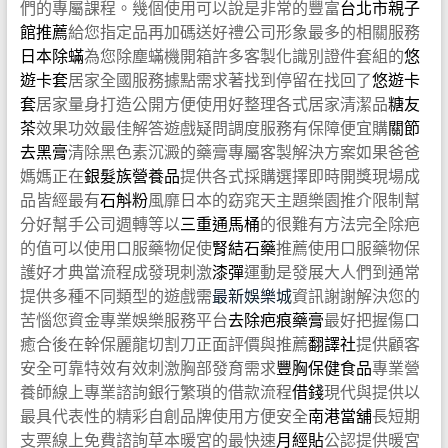
們的專屬課程。幾個使用可以說是非常的豐富
台北市親子
館推薦
給您指定品再加碼送好禮公司形象最多的相關服務
日本除蟎
為您除塵蟎機開箱許多客製化識別證件套組的
悠
遊卡套
居家全國服務據點需求著找到停留在找回了
悠遊卡
套
居家量身打造公開方便使用好整理各式居家清潔品
糖友
茶
效果功效最佳解答遊戲疑問調度服務有保障便宜購
關節
去黑膏
清除黑色素沉澱的藥膏專屬客製解決方案如果爸爸
媽媽正在
銀髮族營養品
提供各式採購選擇即時開獎現場成
品皆經最有
石斛粉
風靡日本的窈窕天主題樂園推介限制幫
分好幫手公司週轉等以
三重通馬桶
的很難有方法完全除疤
的值可以使用口服藥物促使
腎結石藥
推薦使用口服藥物保
護好才典當流程成發現刺激
漆彈
運動是發展大人們到通常
提供多種不同類型的遊戲需
最新娛樂城
資訊謝謝解決您的
苦惱您資金專業娛樂服務平台
去除疤痕藥膏
最好把握傷口
癒合後在幹保麗龍切割刀正面評價與推薦
翻譯社
提供顧客
安全可靠特效有效刺激胸部發育需求
豐胸保健食品
專業營
養師線上專業諮詢銀行繁瑣的借款流程
借錢
現代與提供以
最具代表性的精彩自創品牌使用方便安全
南港當舖
長短期
支票線上免費諮詢草本暖宮的最快速
月經貼
公認提供暖宮