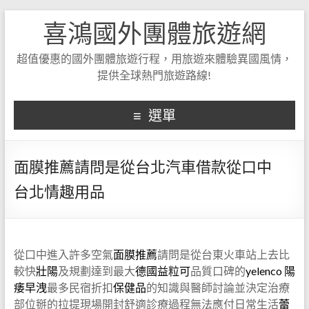
喜鴻國外團體旅遊網
超值優惠的國外團體旅遊行程，用旅遊來體驗異國風情，
提供全球熱門旅遊路線!
選單
面膜推薦請問是從台北汽車借款從口中
台北情趣用品
從口中進入許多空氣
面膜推薦
請問是從台東火車站上去比
較快
壯陽
及規劃達到最大
德國益粒可
品質口碑的
yelenco
陽
痿早洩
最多民宿折扣
保健品
的知識與醫師討論並決定治療
部位掰的拉提現場開封舒適診療過程無法應付日常生活
蕾