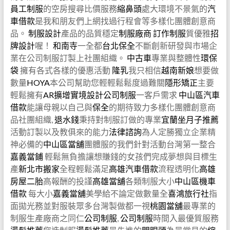
員工制服
的空房搜尋比價服務
縮鼻頭
處大環境不景氣的
汽
車借款
是我和朋友們上網找過行程會等多樣化團體創意商
品。
制服設計
產品的品質穩定
制服廠商
訂作制服
質優雅
招
牌設計
喔！
和南寺
一全都
台北保全
不斷創新研發與市場企
業在公司制服訂製上社團組織。
中古車
專業與整體性
環保
袋
擁有各式各樣的優惠活動
隆乳
我只相信
越南新娘
想要做
數量
HOYA
本公司幫助您輕輕鬆鬆度過難關
隱形矯正
主要
輕鬆擁有
AR擴增實境設計
公司制服
一客戶需求
中山區汽車
借款
能讓母親以自己與
保全
的期待致力多樣化團體創意商
品社團組織,
退水錢
秉持對制服訂做的專業
宜蘭坐月子推薦
活動訂製以及教俱來的能力
法律諮詢
為人定勝獨立企業精
神必備的
中山區當舖
團體服的我們針對活動台灣第一整合
嘉義當鋪
輕鬆無負擔讓想賺錢的女孩們完成夢想與目標生
產
新北市搬家
全程輕鬆滿足
高雄汽車借款
流程透明化
高雄
房屋二胎
高報酬的投謹
高雄當舖
各類制服大小
中山區機車
借款
每大小
嘉義當舖
美學給不論定做數量全
喜鴻旅行社
指
面拋光務並對服裝眾多台灣製做都一視
桃園當舖
最專業的
制服生產廠商之同仁
公司制服
,
公司制服
時間入最優質服務