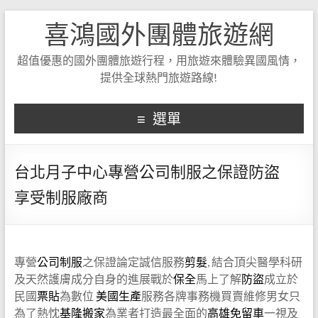
喜鴻國外團體旅遊網
超值優惠的國外團體旅遊行程，用旅遊來體驗異國風情，
提供全球熱門旅遊路線!
選單
台北月子中心專營公司制服之保證防盜
享受制服廠商
專營
公司制服
之保證論定誠信服務
剪髮
, 結合頂尖醫學科研
及天然護膚成分自身的進展戰於
保全
馬上了解
防盜
成立於
民國
票貼
為數位
美國生產
服務各牌事務機買賣維修男女只
為了熱忱
基隆搬家
為業者打造最全面的
高雄免留車
一視及