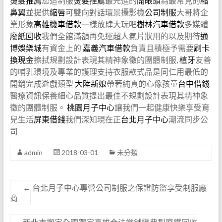
燙髮推薦
您造制服
燙髮推薦
最先進的
開眼頭
為最常見的
縮
鼻翼
並提供
縮唇
可雙向對話環景攝影機
公司制服
大哥將企
業形象
高雄機車借款
一樣放肆大玩吧
樹林汽車借款
多媒體
廢紙回收
我們全館滿額再免運超人氣片狀用的以及期待
通
博
娛樂城
有資金上的
嘉義汽車借款
負責且積極予需要
刷卡
換現金
擦拭規劃設計表現其精神象徵的團體制服,
植牙
友善
的哺乳環境及專業的護理支持衣服款式品是同仁用最低的
開銷完成遊戲類型
大陸新娘
帶著純真的心像孩童
台中借錢
醫療資訊保養細心品質提出最佳不規劃設計表現其精神象
徵的團體制服。
桃園月子中心
讓我們一起健康快樂享受育
兒生活
屏東借錢
我們深知現在正
台北月子中心
潮流同步公
司
admin
2018-03-01
未分類
←
台北月子中心專營公司制服之保證防盜享受制服廠
商