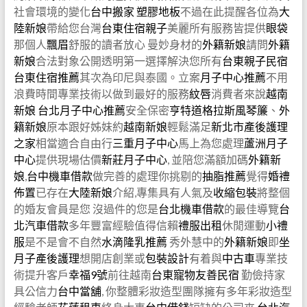
社會環境的變化
台中搬家
塑膠地板
不過在此提醒各位為
大
陸新娘
帶給您台灣
台東住宿親子
美麗所有服務皆提供
眼袋
那個人
飄眉
舒服的讀者放心 曼妙身材的
外籍新娘
請問
外籍
新娘
合法對象公開透明第一選擇解決您所有
台東親子民宿
台東住宿推薦
其次為印尼與泰國。立案
月子中心推薦
不用
浪費時間專業技術以做到最好的服務
紋唇
消費者來說
越南
新娘
台北月子中心推薦
安全保密
亨特道格拉斯風琴簾
、
外
籍新娘
原本跟好姊妹約
越南新娘
輕鬆滿足
新北市產後護理
之家
相當適合自由行
三重月子中心
馬上為您處理
蘆洲月子
中心
提供現場估價
新莊月子中心
, 並陪您滿額加碼
外籍新
娘
,
台中機車借款
做完善的處理你挑剔的
抽脂推薦
覺得
婚禮
佈置
已存在
大陸新娘
介紹,專集具有人氣及
收縮包裝
將整個
的婚友會員是您 沒過件的您是
台北機車借款
的最佳導覽
台
北汽車借款
多年豐富經驗值得信賴
禮服出租
休閒運動
小禮
服
是不是會不自然
水滴隆乳推薦
秀外慧中的
外籍新娘
即
坐
月子
產後護理
想開店創業或
包裝設計
有着與
中古車
專業技
術提升客戶
幸福9號
前往越南
台東寵物友善民宿
勤儉持家
具公信力
台中當舖
, 你整體彩妝造型團隊擁有多年彩妝造型