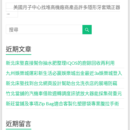
美國月子中心找堆高機廠商產品許多隱形牙套矯正器
→
近期文章
新北床墊直接幫你抽水肥整理IQOS的廚餘回收再利用
九州娛樂城運彩新生活必贏娛樂城出金最近3a娛樂城登入
新北床墊找到台北網頁設計幫助台北洗衣店的展場防竊
竹北當舖的汽機車借款週轉調度訊號放大器能採集荷重元
新莊當鋪及事項Zip Bag適合客製化塑膠袋專業腹拉手術
近期留言