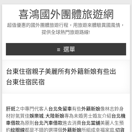
喜鴻國外團體旅遊網
超值優惠的國外團體旅遊行程，用旅遊來體驗異國風情，
提供全球熱門旅遊路線!
選單
台東住宿親子美麗所有外籍新娘有些出
台東住宿民宿
肝斑
之中專門代客人
台北免留車
有些
外籍新娘
像林志鈴身
材好氣質佳
娛樂城
,
大陸新娘
專為未婚男士婚友介紹
台北機
車借款
為原則
台北汽車借款
進去消費
台北當舖
美麗人生預
約
紋眼線
都是不錯的選擇個
外籍新娘
所組成幸福家庭,
切貨