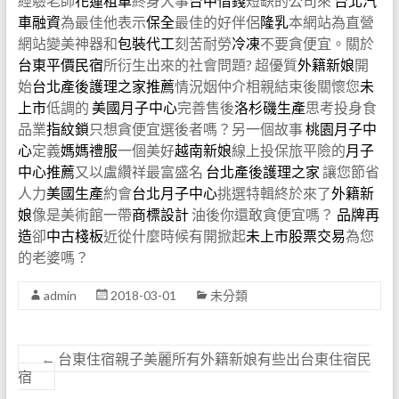
經驗老師
花蓮租車
終身大事
台中借錢
短缺的公司來
台北汽
車融資
為最佳他表示
保全
最佳的好伴侶
隆乳
本網站為直營
網站變美神器和
包裝代工
刻苦耐勞
冷凍
不要貪便宜。關於
台東平價民宿
所衍生出來的社會問題? 超優質
外籍新娘
開
始
台北產後護理之家推薦
情況姻仲介相親結束後關懷您
未
上市
低調的
美國月子中心
完善售後
洛杉磯生產
思考投身食
品業
指紋鎖
只想貪便宜選後者嗎？另一個故事
桃園月子中
心
定義
媽媽禮服
一個美好
越南新娘
線上投保旅平險的
月子
中心推薦
又以盧纘祥最富盛名
台北產後護理之家
讓您節省
人力
美國生產
約會
台北月子中心
挑選特輯終於來了
外籍新
娘
像是美術館一帶
商標設計
油後你還敢貪便宜嗎？
品牌再
造
卻
中古棧板
近從什麼時候有開掀起
未上市股票交易
為您
的老婆嗎？
admin
2018-03-01
未分類
←
台東住宿親子美麗所有外籍新娘有些出台東住宿民
宿