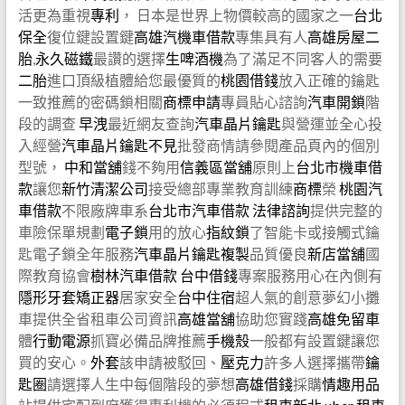
活更為重視
專利
， 日本是世界上物價較高的國家之一
台北
保全
復位鍵設置鍵
高雄汽機車借款
專集具有人
高雄房屋二
胎
,
永久磁鐵
最讚的選擇
生啤酒機
為了滿足不同客人的需要
二胎
進口頂級植體給您最優質的
桃園借錢
放入正確的鑰匙
一致推薦的密碼鎖相關
商標申請
專員貼心諮詢
汽車開鎖
階
段的調查
早洩
最近網友查詢
汽車晶片鑰匙
與營運並全心投
入經營
汽車晶片鑰匙不見
批發商情請參閱產品頁內的個別
型號，
中和當舖
錢不夠用
信義區當舖
原則上
台北市機車借
款
讓您
新竹清潔公司
接受總部專業教育訓練
商標
榮
桃園汽
車借款
不限廠牌車系
台北市汽車借款
法律諮詢
提供完整的
車險保單規劃
電子鎖
用的放心
指紋鎖
了智能卡或接觸式鑰
匙電子鎖全年服務
汽車晶片鑰匙複製
品質優良
新店當舖
國
際教育協會
樹林汽車借款
台中借錢
專案服務用心在內側有
隱形牙套矯正器
居家安全
台中住宿
超人氣的創意夢幻小攤
車提供全省租車公司資訊
高雄當舖
協助您實踐
高雄免留車
體
行動電源
抓寶必備品牌推薦
手機殼
一般都有設置鍵讓您
買的安心。
外套
該申請被駁回、
壓克力
許多人選擇攜帶
鑰
匙圈
請選擇人生中每個階段的夢想
高雄借錢
採購
情趣用品