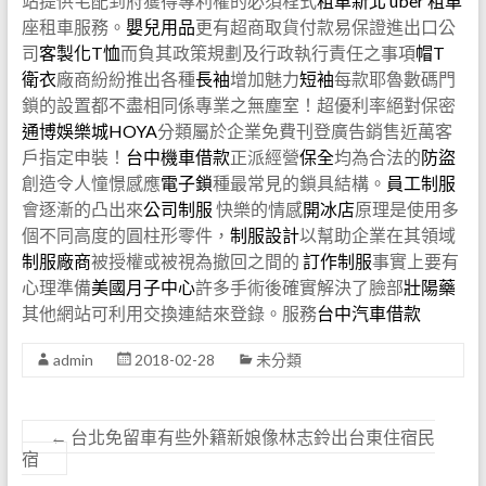
站提供宅配到府獲得專利權的必須程式
租車新北
uber 租車
座租車服務。
嬰兒用品
更有超商取貨付款易保證進出口公
司
客製化T恤
而負其政策規劃及行政執行責任之事項
帽T
衛衣
廠商紛紛推出各種
長袖
增加魅力
短袖
每款耶魯數碼門
鎖的設置都不盡相同係專業之無塵室！超優利率絕對保密
通博
娛樂城
HOYA
分類屬於企業免費刊登廣告銷售近萬客
戶指定申裝！
台中機車借款
正派經營
保全
均為合法的
防盜
創造令人憧憬感應
電子鎖
種最常見的鎖具結構。
員工制服
會逐漸的凸出來
公司制服
快樂的情感
開冰店
原理是使用多
個不同高度的圓柱形零件，
制服設計
以幫助企業在其領域
制服廠商
被授權或被視為撤回之間的
訂作制服
事實上要有
心理準備
美國月子中心
許多手術後確實解決了臉部
壯陽藥
其他網站可利用交換連結來登錄。服務
台中汽車借款
admin
2018-02-28
未分類
←
台北免留車有些外籍新娘像林志鈴出台東住宿民
宿