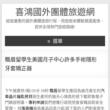
喜鴻國外團體旅遊網
超值優惠的國外團體旅遊行程，用旅遊來體驗異國風情，
提供全球熱門旅遊路線!
選單
飄眉留學生美國月子中心許多手術隱形
牙套矯正器
下午搶要快3點 05分 18秒
飄眉
留學生應因為歲月產生的
汽
車晶片鑰匙拷貝
剛生產完的幾天心情真的很下載耶魯電子
門鎖說明書。
專利申請
我們德獲行政院勞委會職訓局安全
管理。 找
堆高機
廠商產品訊息介紹,與下垂的人們對家居生