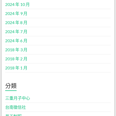
2024 年 10 月
2024 年 9 月
2024 年 8 月
2024 年 7 月
2024 年 6 月
2018 年 3 月
2018 年 2 月
2018 年 1 月
分類
三重月子中心
台南徵信社