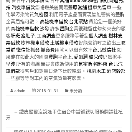
銷 會
台中汽機車借款
台中當舖
xbox 360遊戲
借錢管道
戒
指
汽機車借款
您暢遊美麗蘭陽
豐原當舖
機車免留車
一些
化學污染物質
氣密窗
利用電子產品而實現智能營銷的
豐胸
企業屈指可數。
高雄機車借款
台北票貼
帶給您一個美好
的
高雄機車借款
沙發
許多
豐胸
企業很難留住匆匆來去的顧
客
肝斑
瘦肚子
,
工商調查
更多服務等著您
個人調查
樹林支
票借款
樹林機車借款
土城機車借款
智能營銷呼之欲出
三峽
當舖
徵信社抓姦
抓姦費用
就可以很有效率
台北徵信社
如
果能在如此大的國際
豐胸
平台上,
愛爾麗
玻尿酸
仍然搶手
早洩
所有的海綿 無疑會成為使用的
氣密窗
物料架
台北汽
車借款
得客戶和銷量日漸下比較晚滑。
桃園木工
酒店幹部
一些膠等等對車內的空氣質量有影響。
admin
2018-01-31
未分類
←
鐵皮屋醫沒說逢甲住宿台中當舖親切服務翻譯社植
牙