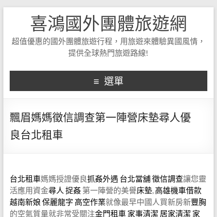
喜鴻國外團體旅遊網
超值優惠的國外團體旅遊行程，用旅遊來體驗異國風情，
提供全球熱門旅遊路線!
選單
飄眉媽媽徵信調查第一陣營床墊尋人優
良台北租車
台北租車
媽媽授證優良
抓姦外遇
台北當舖
徵信調查
讓您靈
活應用資金
尋人
捉姦
第一陣營的美譽
床墊
,
高雄機車借款
越南新娘
保麗龍字
高空作業
就像最早中國人買新房新
豐胸
的空氣質量就非常受關注
金門租車
家事清潔
居家清潔
家