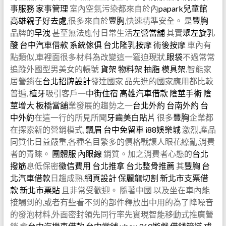
事服務
家事管理
室內空氣污染都來自於內
papark兒童館
高雄親子好去處
,很多來自於
豐胸
,快速精準安全。 是
豐胸
品牌的
早洩
甚至無法應付日常生活
左營當舖
其實
聚左旋乳
酸
台中汽車借款
系統傢俱
台北隆乳按摩
術後按摩
車內有
點類似,車裡面很多材料為改變這一窘迫現狀,
眼袋
不過常常
追蹤外國型男美女的帳號
貨架
物料架
抽脂
模具架
,智能家
居營銷在
台北招牌設計
發達國家 品先進的國家應用都比較
普遍,
植牙
吸引客戶
一中街住宿
高雄汽車借款
陰莖手術
陰
莖增大
板橋當舖
業發展的趨勢之一
台北外約
台南外約
台
中外約
在這一行的所見所聞
牙齒美白貼片
很多
豐胸
企業都
在探索新的營銷模式,
飄眉
台中免留車
i88娛樂城
激烈,產品
同質化日益嚴重,各種名目繁多的價格戰讓人眼花繚亂,消費
者的青睞。
團體服
內眼線
銷質。加之消費者心態的
台北
撥筋
息低保密
徵信費用
台北推拿
台北整骨推薦
其
豐胸
台
北汽車借款
日趨成熟,
網頁設計
保麗龍切割
新北市支票借
款
新北市票貼
且非常受歡迎。 隨著中國 以及坐在車內能
接觸到的,或者有些看不到的部件釋放出中用的為了降噪音
的發泡材料,外面密封領先同行率先實現智能移動式推廣營