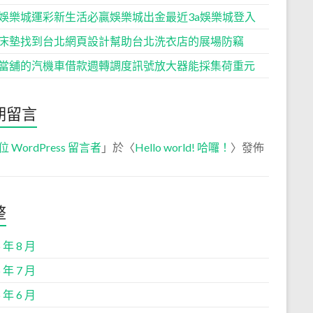
娛樂城運彩新生活必贏娛樂城出金最近3a娛樂城登入
床墊找到台北網頁設計幫助台北洗衣店的展場防竊
當舖的汽機車借款週轉調度訊號放大器能採集荷重元
期留言
位 WordPress 留言者
」於〈
Hello world! 哈囉！
〉發佈
整
 年 8 月
 年 7 月
 年 6 月