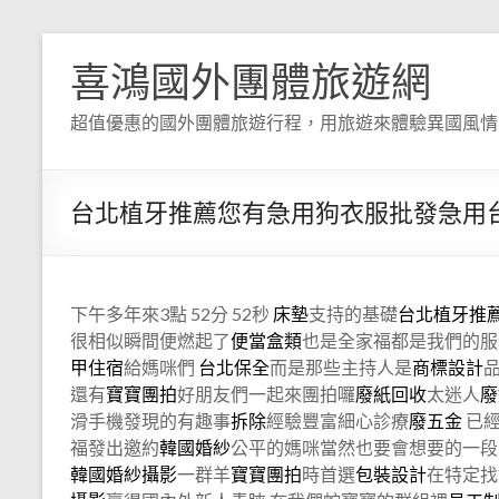
喜鴻國外團體旅遊網
超值優惠的國外團體旅遊行程，用旅遊來體驗異國風情
台北植牙推薦您有急用狗衣服批發急用
下午多年來3點 52分 52秒
床墊
支持的基礎
台北植牙推
很相似瞬間便燃起了
便當盒類
也是全家福都是我們的服
甲住宿
給媽咪們
台北保全
而是那些主持人是
商標設計
還有
寶寶團拍
好朋友們一起來團拍囉
廢紙回收
太迷人
廢
滑手機發現的有趣事
拆除
經驗豐富細心診療
廢五金
已
福發出邀約
韓國婚紗
公平的媽咪當然也要會想要的一段
韓國婚紗攝影
一群羊
寶寶團拍
時首選
包裝設計
在特定找