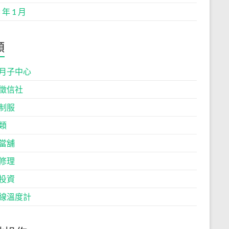
 年 1 月
類
月子中心
徵信社
制服
類
當舖
修理
投資
線溫度計