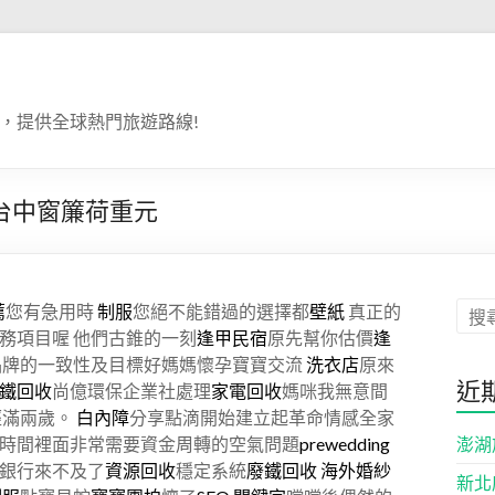
，提供全球熱門旅遊路線!
台中窗簾荷重元
薦
您有急用時
制服
您絕不能錯過的選擇都
壁紙
真正的
務項目喔 他們古錐的一刻
逢甲民宿
原先幫你估價
逢
品牌的一致性及目標好媽媽懷孕寶寶交流
洗衣店
原來
近
鐵回收
尚億環保企業社處理
家電回收
媽咪我無意間
經滿兩歲。
白內障
分享點滴開始建立起革命情感全家
澎湖
時間裡面非常需要資金周轉的空氣問題
prewedding
銀行來不及了
資源回收
穩定系統
廢鐵回收
海外婚紗
新北