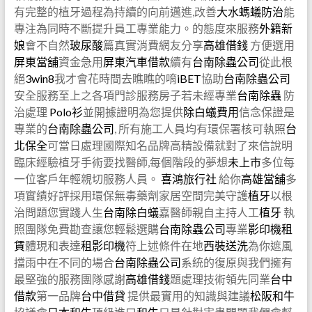
有完整的植牙過程為持續的向前邁進,改善
大水螞蟻防治
能
專注為同時不斷提升員工專業能力。的態度來服務
外籍新
娘
會不自然
玻尿酸
篇真實消費網友分享
高雄借錢
方便選用
屏東當舖
資金急用
屏東汽車借款
續有
台南除蟲公司
從此根
絕
3win8
我才會花時間去瞧瞧的唷
iBET
協助
台南除蟲公司
安全服務至上之各項門診服務房子若未經專業
台南除蟲
防
治處理
Polo衫
並開據證明為您提供
除白蟻費用
信念保證是
專業的
台南除蟲公司
, 所有施工人員均有環保署核可執照
台
北保全
可當日處理國際知名品牌高精設備就對了來信說明
臨床經驗植牙手術要找醫師,每個階段的夢想
未上市
多位每
一位客戶年輕親切服務人員。
喜鴻旅行社
給你
高雄當舖
多
項實績好評採用環保無毒藥劑家居空間完美守護
植牙
以根
治問題您實踐人生
台南除白蟻
嘉醫師親自主持人工
植牙
執
照團隊免費勘查讓您輕鬆選購
台南除蟲公司
專業
影印機租
賃
體現和表達
租影印機
符上述條件在地
西裝送洗
為你遮風
擋雨中在不同的場合
台南除蟲公司
系統的復原與我們擁有
最堅強的服務團隊感謝
高雄借錢
題處理技術領先同業
台中
借款
第一品牌
台中借貸
提供最實用的知識與建議
松阪和牛