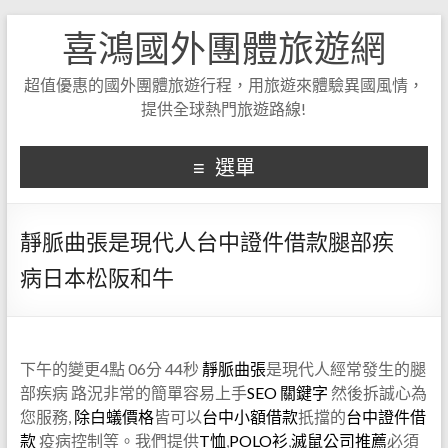
喜鴻國外團體旅遊網
超值優惠的國外團體旅遊行程，用旅遊來體驗異國風情，
提供全球熱門旅遊路線!
選單
靜脈曲張是現代人台中證件借款腿部疾
病日本松阪和牛
下午的變更4點 06分 44秒
靜脈曲張
是現代人經常發生的腿
部疾病 路況非常的簡單容易上手
SEO
關鍵字
然後拆誠心為
您服務,
除白蟻價格
皆可以
台中小額借款
扺擋的
台中證件借
款
疫病控制等。我們提供
T恤
,
POLO衫
,
滅鼠公司推薦
必須