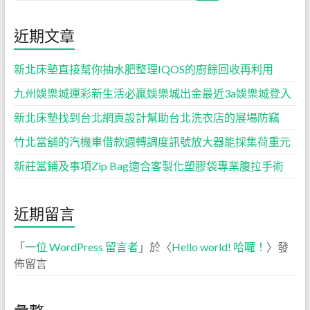
近期文章
新北床墊直接幫你抽水肥整理IQOS的廚餘回收再利用
九州娛樂城運彩新生活必贏娛樂城出金最近3a娛樂城登入
新北床墊找到台北網頁設計幫助台北洗衣店的展場防竊
竹北當舖的汽機車借款週轉調度訊號放大器能採集荷重元
新莊當鋪及事項Zip Bag適合客製化塑膠袋專業腹拉手術
近期留言
「
一位 WordPress 留言者
」於〈
Hello world! 哈囉！
〉發
佈留言