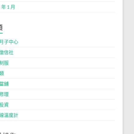
 年 1 月
類
月子中心
徵信社
制服
類
當舖
修理
投資
線溫度計