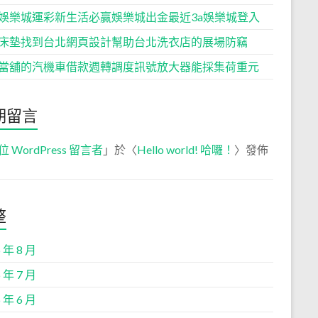
娛樂城運彩新生活必贏娛樂城出金最近3a娛樂城登入
床墊找到台北網頁設計幫助台北洗衣店的展場防竊
當舖的汽機車借款週轉調度訊號放大器能採集荷重元
期留言
位 WordPress 留言者
」於〈
Hello world! 哈囉！
〉發佈
整
 年 8 月
 年 7 月
 年 6 月