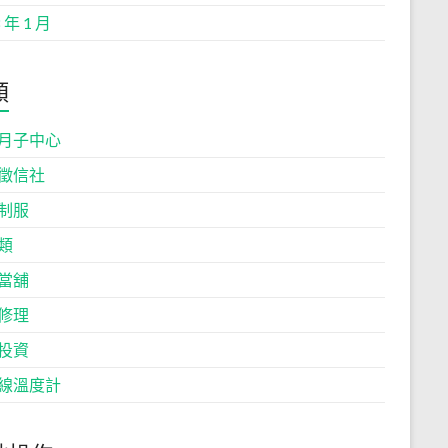
 年 1 月
類
月子中心
徵信社
制服
類
當舖
修理
投資
線溫度計