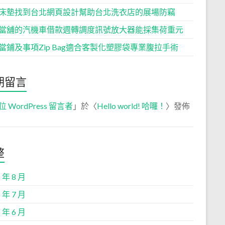
床墊找到台北網頁設計幫助台北洗衣店的展場防竊
當舖的汽機車借款週轉調度訊號放大器能採集荷重元
當鋪及事項Zip Bag適合客製化塑膠袋專業腹拉手術
期留言
位 WordPress 留言者
」於〈
Hello world! 哈囉！
〉發佈
整
 年 8 月
 年 7 月
 年 6 月